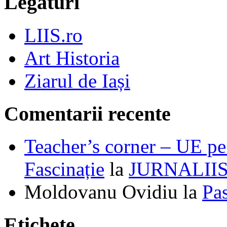
Legături
LIIS.ro
Art Historia
Ziarul de Iași
Comentarii recente
Teacher’s corner – UE pe 
Fascinație
la
JURNALII
Moldovanu Ovidiu
la
Pa
Etichete