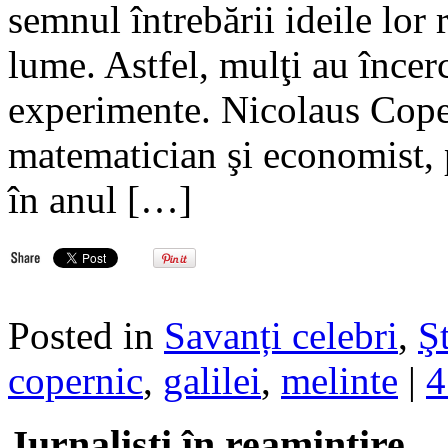
semnul întrebării ideile lor r
lume. Astfel, mulţi au încer
experimente. Nicolaus Cope
matematician şi economist, p
în anul […]
Posted in
Savanți celebri
,
Şt
copernic
,
galilei
,
melinte
|
4
Jurnalisti în reamintire…