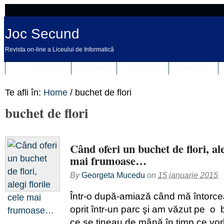
Joc Secund
Revista on-line a Liceului de Informatică
REVISTA
DESPRE
REDACȚIA
CONTACT
Te afli în:
Home
/
buchet de flori
buchet de flori
Când oferi un buchet de flori, aleg
mai frumoase…
By
Georgeta Mucedu
on
15 ianuarie 2015
Într-o după-amiază când mă întor
oprit într-un parc şi am văzut pe o
ce se ţineau de mână în timp ce vorb