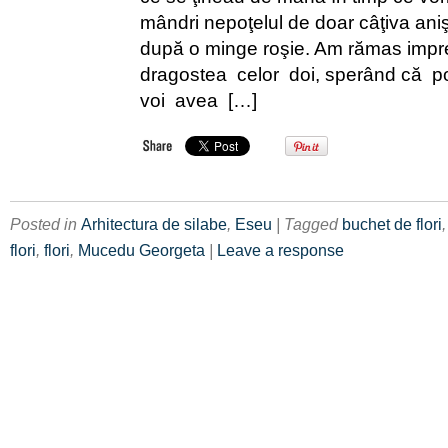
mândri nepoţelul de doar câţiva aniş
după o minge roşie. Am rămas impr
dragostea celor doi, sperând că p
voi avea […]
Posted in
Arhitectura de silabe
,
Eseu
| Tagged
buchet de flori
flori
,
flori
,
Mucedu Georgeta
|
Leave a response