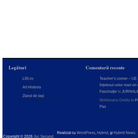
Legături
Comentarii recente
LIIS.ro
Teacher’s corner – UE
înțelesul celor mari ori 
Art Historia
Fascinație
la
JURNALI
Ziarul de Iași
Moldovanu Ovidiu
la
P
Pas
Realizat cu
WordPress
,
Hybrid
, şi
Hybrid News
.
Copyright © 2026
Joc Secund
.