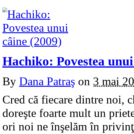
Hachiko: Povestea unui
By
Dana Patraş
on
3 mai 2
Cred că fiecare dintre noi, 
doreşte foarte mult un priet
ori noi ne înşelăm în privinţ