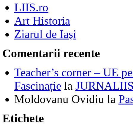
LIIS.ro
Art Historia
Ziarul de Iași
Comentarii recente
Teacher’s corner – UE pe 
Fascinație
la
JURNALII
Moldovanu Ovidiu
la
Pa
Etichete