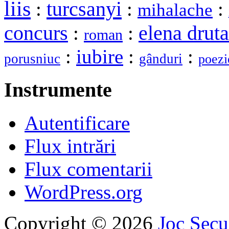
liis
turcsanyi
:
:
:
mihalache
elena druta
concurs
:
:
roman
:
iubire
:
:
porusniuc
gânduri
poezi
Instrumente
Autentificare
Flux intrări
Flux comentarii
WordPress.org
Copyright © 2026
Joc Sec