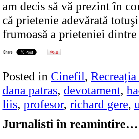
am decis să vă prezint în c
că prietenie adevărată totuşi
frumoasă a prieteniei dintr
Posted in
Cinefil
,
Recreația 
dana patras
,
devotament
,
ha
liis
,
profesor
,
richard gere
,
Jurnalisti în reamintire…