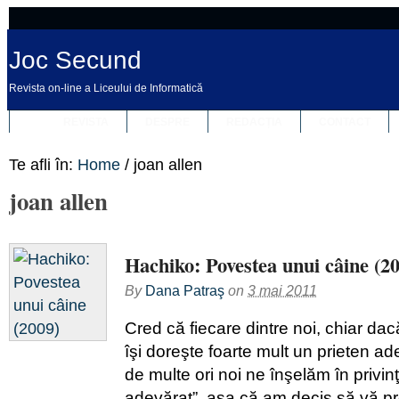
Joc Secund
Revista on-line a Liceului de Informatică
REVISTA
DESPRE
REDACȚIA
CONTACT
Te afli în:
Home
/
joan allen
joan allen
Hachiko: Povestea unui câine (2
By
Dana Patraş
on
3 mai 2011
Cred că fiecare dintre noi, chiar d
îşi doreşte foarte mult un prieten a
de multe ori noi ne înşelăm în privinţ
adevărat”, aşa că am decis să vă pre