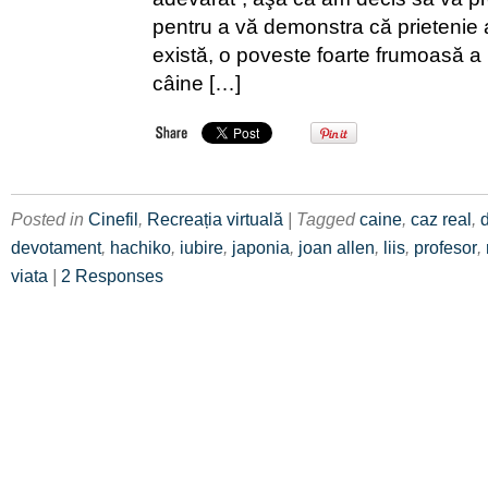
pentru a vă demonstra că prietenie 
există, o poveste foarte frumoasă a p
câine […]
Posted in
Cinefil
,
Recreația virtuală
| Tagged
caine
,
caz real
,
devotament
,
hachiko
,
iubire
,
japonia
,
joan allen
,
liis
,
profesor
,
viata
|
2 Responses