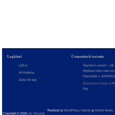
Legături
Comentarii recente
LIIS.ro
Teacher’s corner – UE
înțelesul celor mari ori 
Art Historia
Fascinație
la
JURNALI
Ziarul de Iași
Moldovanu Ovidiu
la
P
Pas
Realizat cu
WordPress
,
Hybrid
, şi
Hybrid News
.
Copyright © 2026
Joc Secund
.