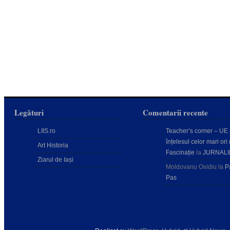
Legături
Comentarii recente
LIIS.ro
Teacher’s corner – UE
înțelesul celor mari ori 
Art Historia
Fascinație
la
JURNALI
Ziarul de Iași
Moldovanu Ovidiu
la
P
Pas