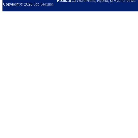
Realizat cu
WordPress
,
Hybrid
, şi
Hybrid News
.
Copyright © 2026
Joc Secund
.