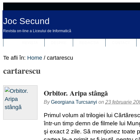
Joc Secund
Revista on-line a Liceului de Informatică
REVISTA
DESPRE
REDACȚIA
CONTACT
Te afli în:
Home
/
cartarescu
cartarescu
Orbitor. Aripa stângă
By
Georgiana Turcsanyi
on
23 februarie 20
Primul volum al trilogiei lui Cărtăres
într-un timp demn de filmele lui M
şi exact 2 zile. Să menţionez toate 
cartea le-a primit ar fi inutil, pentru 