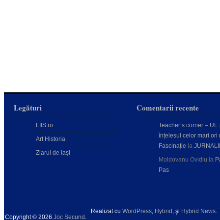
Legături
Comentarii recente
LIIS.ro
Teacher’s corner – UE
înțelesul celor mari ori 
Art Historia
Fascinație
la
JURNALI
Ziarul de Iași
Moldovanu Ovidiu
la
P
Pas
Realizat cu
WordPress
,
Hybrid
, şi
Hybrid News
.
Copyright © 2026
Joc Secund
.