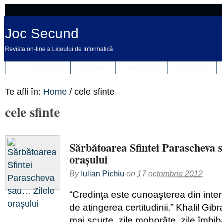
Joc Secund
Revista on-line a Liceului de Informatică
REVISTA
DESPRE
REDACȚIA
CONTACT
Te afli în:
Home
/
cele sfinte
cele sfinte
Sărbătoarea Sfintei Parascheva 
oraşului
By
Iulian Pichiu
on
17 octombrie 2012
“Credinţa este cunoaşterea din interi
de atingerea certitudinii.” Khalil G
mai scurte, zile mohorâte, zile îmbi