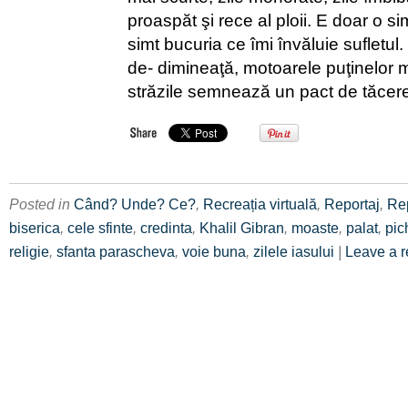
proaspăt şi rece al ploii. E doar o sim
simt bucuria ce îmi învăluie sufletul
de- dimineaţă, motoarele puţinelor 
străzile semnează un pact de tăcere
Posted in
Când? Unde? Ce?
,
Recreația virtuală
,
Reportaj
,
Re
biserica
,
cele sfinte
,
credinta
,
Khalil Gibran
,
moaste
,
palat
,
pic
religie
,
sfanta parascheva
,
voie buna
,
zilele iasului
|
Leave a 