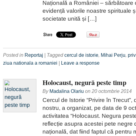
Națională a României – sărbătoare 
evidență valorile noastre spirituale 
societate unită și […]
Posted in
Reportaj
| Tagged
cercul de istorie
,
Mihai Perju
,
priv
ziua nationala a romaniei
|
Leave a response
Holocaust, negură peste timp
By
Madalina Olariu
on
20 octombrie 2014
Cercul de Istorie “Privire în Trecut”, 
nostru, a organizat, pe data de 9 o
activitatea “Holocaust. Negura peste 
reflecție asupra acestei pete negre d
națională, dat fiind faptul că pentru 