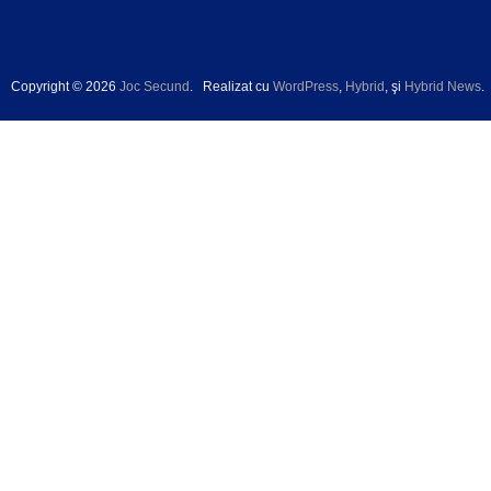
Copyright © 2026
Joc Secund
.
Realizat cu
WordPress
,
Hybrid
, şi
Hybrid News
.