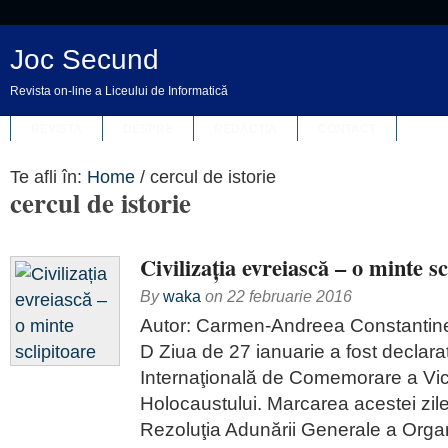
Joc Secund
Revista on-line a Liceului de Informatică
REVISTA
DESPRE
REDACȚIA
CONTACT
Te afli în:
Home
/
cercul de istorie
cercul de istorie
Civilizația evreiască – o minte sc
By
waka
on
22 februarie 2016
Autor: Carmen-Andreea Constantine
D Ziua de 27 ianuarie a fost declara
Internaţională de Comemorare a Vic
Holocaustului. Marcarea acestei zile
Rezoluţia Adunării Generale a Organi