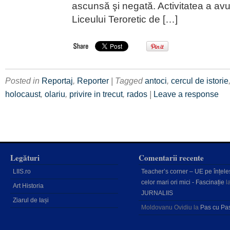
ascunsă şi negată. Activitatea a avut
Liceului Teroretic de […]
Posted in
Reportaj
,
Reporter
| Tagged
antoci
,
cercul de istorie
holocaust
,
olariu
,
privire in trecut
,
rados
|
Leave a response
Legături
Comentarii recente
LIIS.ro
Teacher’s corner – UE pe înțele
celor mari ori mici - Fascinație
l
Art Historia
JURNALIIS
Ziarul de Iași
Moldovanu Ovidiu
la
Pas cu Pa