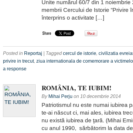
Unite numărul 60/7 din 1 noiembrie 
membrii Cercului de Istorie “Privire î
înterprins o activitate […]
Posted in
Reportaj
| Tagged
cercul de istorie
,
civilizatia evrei
privire in trecut
,
ziua internationala de comemorare a victimelo
a response
ROMÂNIA, TE IUBIM!
By
Mihai Perju
on
10 decembrie 2014
Patriotismul nu este numai iubirea 
te-ai născut ci, mai ales, iubirea trec
nu există iubirea de ţară. (Mihai E
cu anul 1990, sărbătorim la data d