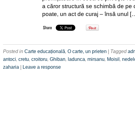
a căror structură se schimbă de pe o 
poate, un act de curaj – însă unul [
Posted in
Carte educațională
,
O carte, un prieten
| Tagged
adm
antoci
,
cretu
,
croitoru
,
Ghiban
,
ladunca
,
mirsanu
,
Moisil
,
nedel
zaharia
|
Leave a response