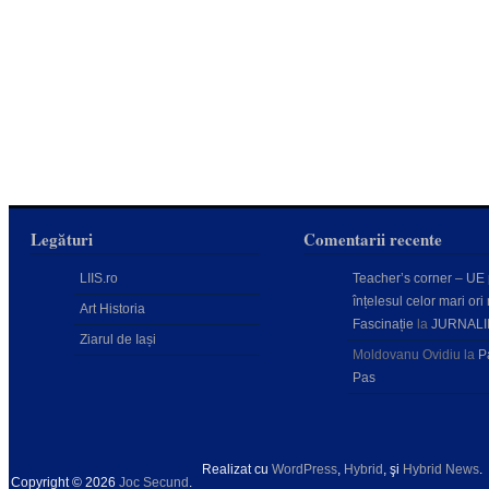
Legături
Comentarii recente
LIIS.ro
Teacher’s corner – UE
înțelesul celor mari ori 
Art Historia
Fascinație
la
JURNALI
Ziarul de Iași
Moldovanu Ovidiu
la
P
Pas
Realizat cu
WordPress
,
Hybrid
, şi
Hybrid News
.
Copyright © 2026
Joc Secund
.