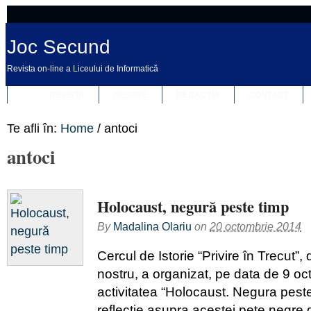
Joc Secund
Revista on-line a Liceului de Informatică
REVISTA
DESPRE
REDACȚIA
CONTACT
Te afli în:
Home
/
antoci
antoci
Holocaust, negură peste timp
By
Madalina Olariu
on
20 octombrie 2014
Cercul de Istorie “Privire în Trecut”, 
nostru, a organizat, pe data de 9 o
activitatea “Holocaust. Negura peste 
reflecție asupra acestei pete negre d