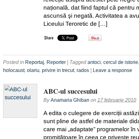
națională, dat fiind faptul că pentru 
ascunsă şi negată. Activitatea a avut
Liceului Teroretic de […]
Posted in
Reportaj
,
Reporter
| Tagged
antoci
,
cercul de istorie
holocaust
,
olariu
,
privire in trecut
,
rados
|
Leave a response
ABC-ul succesului
By
Anamaria Ghiban
on
17 februarie 2010
A edita o culegere de exerciții astăzi,
sunt pline de astfel de materiale di
care mai „adaptate” programelor în 
promițătoare în ceea ce privește re