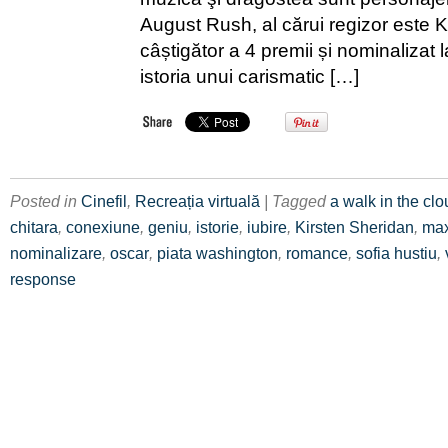
August Rush, al cărui regizor este K
câștigător a 4 premii și nominalizat 
istoria unui carismatic […]
Posted in
Cinefil
,
Recreația virtuală
| Tagged
a walk in the cl
chitara
,
conexiune
,
geniu
,
istorie
,
iubire
,
Kirsten Sheridan
,
max
nominalizare
,
oscar
,
piata washington
,
romance
,
sofia hustiu
,
response