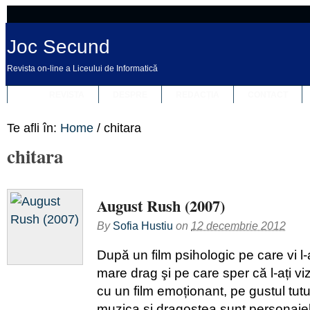
Joc Secund
Revista on-line a Liceului de Informatică
REVISTA
DESPRE
REDACȚIA
CONTACT
Te afli în:
Home
/
chitara
chitara
August Rush (2007)
By
Sofia Hustiu
on
12 decembrie 2012
După un film psihologic pe care vi 
mare drag şi pe care sper că l-ați vi
cu un film emoționant, pe gustul tutu
muzica şi dragostea sunt personajel