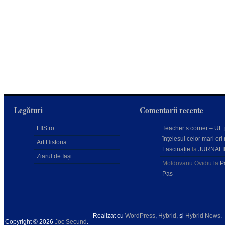
Legături
Comentarii recente
LIIS.ro
Teacher’s corner – UE
înțelesul celor mari ori 
Art Historia
Fascinație
la
JURNALI
Ziarul de Iași
Moldovanu Ovidiu
la
P
Pas
Realizat cu
WordPress
,
Hybrid
, şi
Hybrid News
.
Copyright © 2026
Joc Secund
.