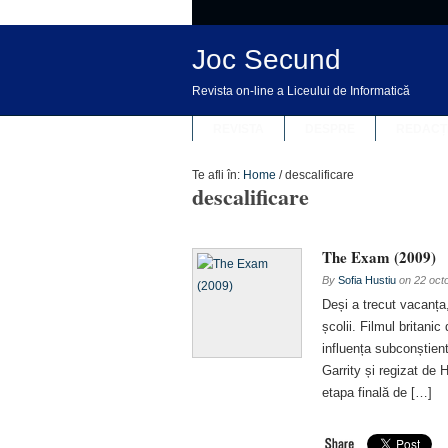
Joc Secund
Revista on-line a Liceului de Informatică
REVISTA
DESPRE
REDACȚ
Te afli în:
Home
/
descalificare
descalificare
The Exam (2009)
By
Sofia Hustiu
on
22 oct
Deși a trecut vacanța,
școlii. Filmul britani
influența subconștien
Garrity și regizat de 
etapa finală de […]