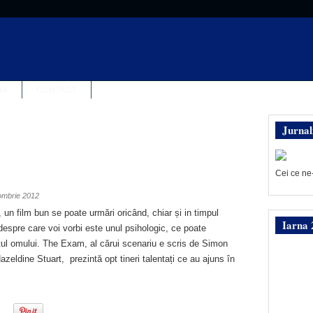
IA
CONTACT
Jurnal
Cei ce ne
ombrie 2012
 un film bun se poate urmări oricând, chiar și in timpul
Iarna 
c despre care voi vorbi este unul psihologic, ce poate
tul omului. The Exam, al cărui scenariu e scris de Simon
Hazeldine Stuart, prezintă opt tineri talentați ce au ajuns în