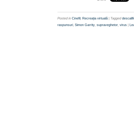
Posted in
Cinefil
,
Recreația virtuală
| Tagged
descalif
raspunsuri
,
Simon Garrity
,
supraveghetor
,
virus
|
Le