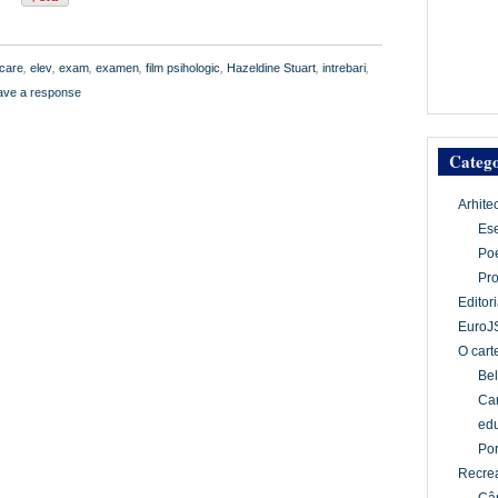
icare
,
elev
,
exam
,
examen
,
film psihologic
,
Hazeldine Stuart
,
intrebari
,
ave a response
Catego
Arhite
Es
Po
Pr
Editori
EuroJ
O cart
Bel
Car
edu
Por
Recrea