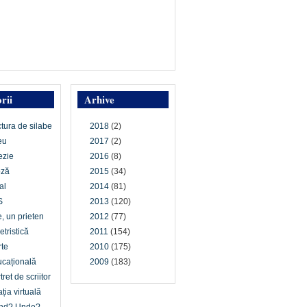
rii
Arhive
ctura de silabe
2018
(2)
eu
2017
(2)
ezie
2016
(8)
oză
2015
(34)
al
2014
(81)
S
2013
(120)
e, un prieten
2012
(77)
etristică
2011
(154)
te
2010
(175)
cațională
2009
(183)
tret de scriitor
ția virtuală