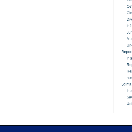
Câ
Ce
Cin
Div
Inf
Jur
Mu
Un
Report
Int
Rep
Rep
non
Ştiinţa
Ine
Sav
Uni