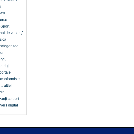
nd? Unde?
?
efil
erse
oSport
nal de vacanţă
zică
categorized
er
erviu
ortaj
ortaje
conformiste
… altfel
dit
anți celebri
vers digital