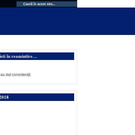
isti în reamintire…
-au dat consistență.
2018