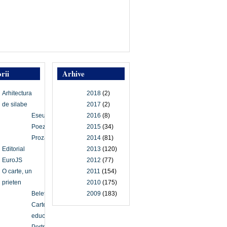
rii
Arhive
Arhitectura
2018
(2)
de silabe
2017
(2)
Eseu
2016
(8)
Poezie
2015
(34)
Proză
2014
(81)
Editorial
2013
(120)
EuroJS
2012
(77)
O carte, un
2011
(154)
prieten
2010
(175)
Beletristică
2009
(183)
Carte
educațională