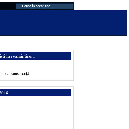
isti în reamintire…
-au dat consistență.
2018