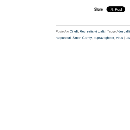
Posted in
Cinefil
,
Recreația virtuală
| Tagged
descalif
raspunsuri
,
Simon Garrity
,
supraveghetor
,
virus
|
Le