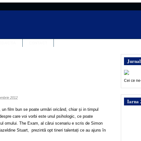
EDACȚIA
CONTACT
Jurnal
Cei ce ne
ombrie 2012
Iarna 
 un film bun se poate urmări oricând, chiar și in timpul
c despre care voi vorbi este unul psihologic, ce poate
tul omului. The Exam, al cărui scenariu e scris de Simon
Hazeldine Stuart, prezintă opt tineri talentați ce au ajuns în