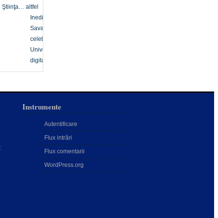
Ştiinţa… altfel
Inedit
Savanți
celebri
Univers
digital
Instrumente
Autentificare
Flux intrări
:
Flux comentarii
WordPress.org