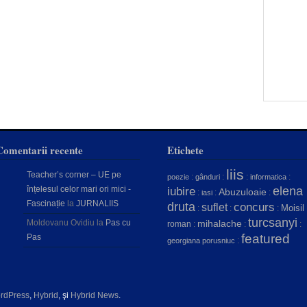
Comentarii recente
Etichete
liis
Teacher’s corner – UE pe
:
:
:
:
poezie
gânduri
informatica
înțelesul celor mari ori mici -
elena
iubire
Abuzuloaie
:
:
:
iasi
Fascinație
la
JURNALIIS
druta
concurs
suflet
Moisil
:
:
:
turcsanyi
Moldovanu Ovidiu
la
Pas cu
mihalache
roman
:
:
:
featured
Pas
:
georgiana porusniuc
rdPress
,
Hybrid
, şi
Hybrid News
.