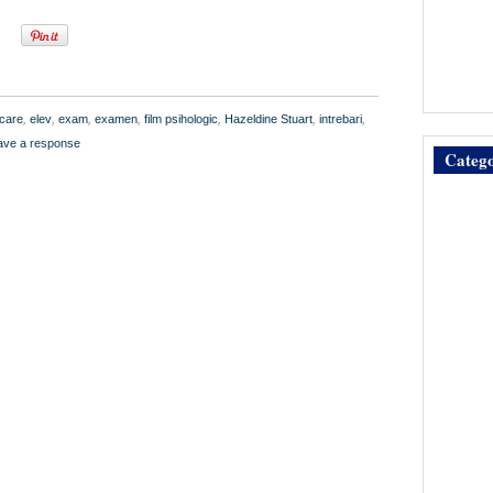
icare
,
elev
,
exam
,
examen
,
film psihologic
,
Hazeldine Stuart
,
intrebari
,
ave a response
Catego