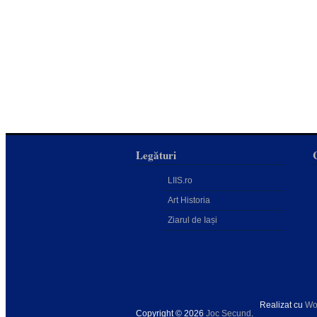
Legături
LIIS.ro
Art Historia
Ziarul de Iași
Realizat cu
Wo
Copyright © 2026
Joc Secund
.