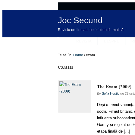
Joc Secund
Revista on-line a Liceului de Informatică
REVISTA
DESPRE
R
Te afli în:
Home
/
exam
exam
The Exam (2009)
By
Sofia Hustiu
on
22 oct
Deși a trecut vacanța,
școlii. Filmul britani
influența subconștien
Garrity și regizat de 
etapa finală de […]