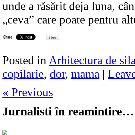
unde a răsărit deja luna, câ
„ceva” care poate pentru al
Posted in
Arhitectura de sil
copilarie
,
dor
,
mama
|
Leave
« Previous
Jurnalisti în reamintire…