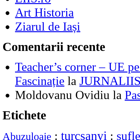
Art Historia
Ziarul de Iași
Comentarii recente
Teacher’s corner – UE pe 
Fascinație
la
JURNALII
Moldovanu Ovidiu
la
Pa
Etichete
turcsanyi
:
:
sufle
Abuzuloaie