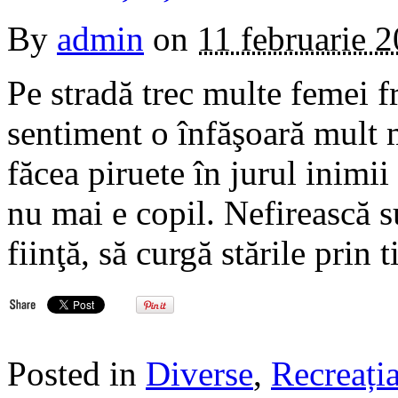
By
admin
on
11 februarie 
Pe stradă trec multe femei 
sentiment o înfăşoară mult m
făcea piruete în jurul inimi
nu mai e copil. Nefirească suf
fiinţă, să curgă stările prin
Posted in
Diverse
,
Recreația