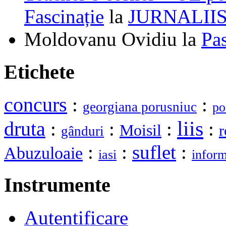
Fascinație
la
JURNALII
Moldovanu Ovidiu
la
Pa
Etichete
concurs
:
:
georgiana porusniuc
po
liis
druta
:
:
:
:
Moisil
gânduri
:
:
suflet
:
Abuzuloaie
iasi
inform
Instrumente
Autentificare