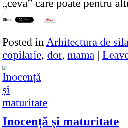
„ceva” care poate pentru al
Posted in
Arhitectura de sil
copilarie
,
dor
,
mama
|
Leave
Inocență și maturitate