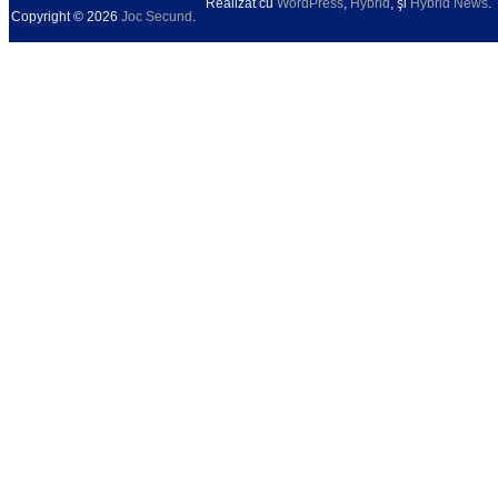
Realizat cu
WordPress
,
Hybrid
, şi
Hybrid News
.
Copyright © 2026
Joc Secund
.