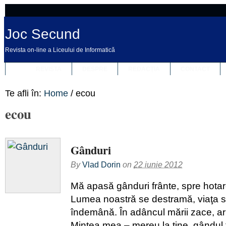
Joc Secund
Revista on-line a Liceului de Informatică
REVISTA
DESPRE
REDACȚIA
CONTACT
Te afli în:
Home
/
ecou
ecou
Gânduri
By
Vlad Dorin
on
22 iunie 2012
Mă apasă gânduri frânte, spre hotar
Lumea noastră se destramă, viaţa 
îndemână. În adâncul mării zace, aru
Mintea mea – mereu la tine, gândul