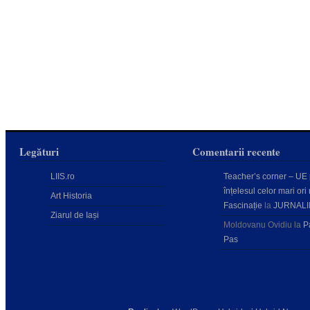
Legături
Comentarii recente
LIIS.ro
Teacher’s corner – UE
înțelesul celor mari ori 
Art Historia
Fascinație
la
JURNALI
Ziarul de Iași
Moldovanu Ovidiu
la
P
Pas