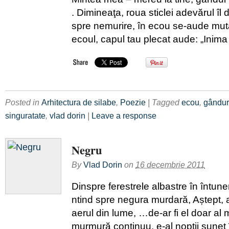
. Dimineaţa, roua sticlei adevărul îl
spre nemurire, în ecou se-aude mută
ecoul, capul tau plecat aude: „Inima
Posted in
Arhitectura de silabe
,
Poezie
| Tagged
ecou
,
gândur
singuratate
,
vlad dorin
|
Leave a response
Negru
By
Vlad Dorin
on
16 decembrie 2011
Dinspre ferestrele albastre în întun
ntind spre negura murdară, Aștept, 
aerul din lume, …de-ar fi el doar 
murmură continuu, e-al nopții sunet