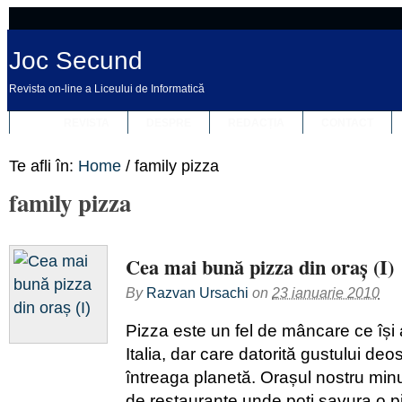
Joc Secund
Revista on-line a Liceului de Informatică
REVISTA
DESPRE
REDACȚIA
CONTACT
Te afli în:
Home
/
family pizza
family pizza
Cea mai bună pizza din oraș (I)
By
Razvan Ursachi
on
23 ianuarie 2010
Pizza este un fel de mâncare ce își 
Italia, dar care datorită gustului deo
întreaga planetă. Orașul nostru min
de restaurante unde poți savura o piz