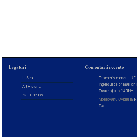
Legături
Comentarii recente
LIIS.ro
Teacher’s corner – UE
înțelesul celor mari ori 
Art Historia
Fascinație
la
JURNALI
Ziarul de Iași
Moldovanu Ovidiu
la
P
Pas