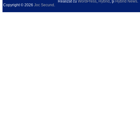
Realizat cu
WordPress
,
Hybrid
, şi
Hybrid News
.
Copyright © 2026
Joc Secund
.