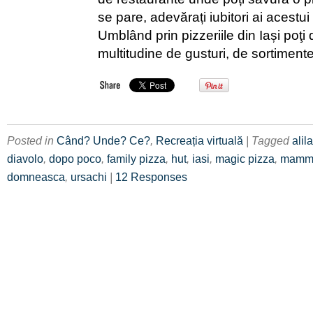
se pare, adevărați iubitori ai acestu
Umblând prin pizzeriile din Iași poţi
multitudine de gusturi, de sortiment
Posted in
Când? Unde? Ce?
,
Recreația virtuală
| Tagged
alila
diavolo
,
dopo poco
,
family pizza
,
hut
,
iasi
,
magic pizza
,
mamm
domneasca
,
ursachi
|
12 Responses