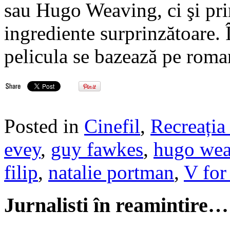
sau Hugo Weaving, ci şi pri
ingrediente surprinzătoare.
pelicula se bazează pe roman
Posted in
Cinefil
,
Recreația 
evey
,
guy fawkes
,
hugo wea
filip
,
natalie portman
,
V for
Jurnalisti în reamintire…