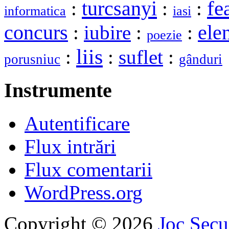
turcsanyi
fe
:
:
:
informatica
iasi
ele
concurs
:
iubire
:
:
poezie
liis
:
:
suflet
:
porusniuc
gânduri
Instrumente
Autentificare
Flux intrări
Flux comentarii
WordPress.org
Copyright © 2026
Joc Sec