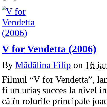
V for Vendetta (2006)
By
Mădălina Filip
on
16 ia
Filmul “V for Vendetta”, la
fi un uriaş succes la nivel i
că în rolurile principale jo