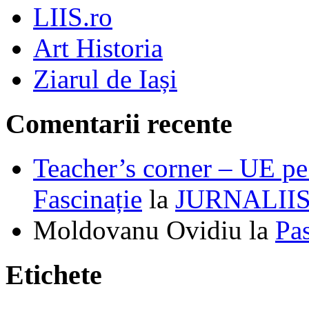
LIIS.ro
Art Historia
Ziarul de Iași
Comentarii recente
Teacher’s corner – UE pe 
Fascinație
la
JURNALII
Moldovanu Ovidiu
la
Pa
Etichete