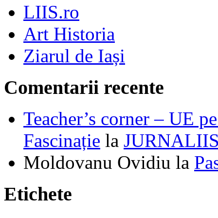
LIIS.ro
Art Historia
Ziarul de Iași
Comentarii recente
Teacher’s corner – UE pe 
Fascinație
la
JURNALII
Moldovanu Ovidiu
la
Pa
Etichete