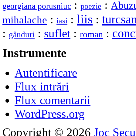
:
:
Abuzu
georgiana porusniuc
poezie
liis
turcsa
:
:
:
mihalache
iasi
:
:
suflet
:
:
conc
roman
gânduri
Instrumente
Autentificare
Flux intrări
Flux comentarii
WordPress.org
Copyright © 2026
Joc Sec