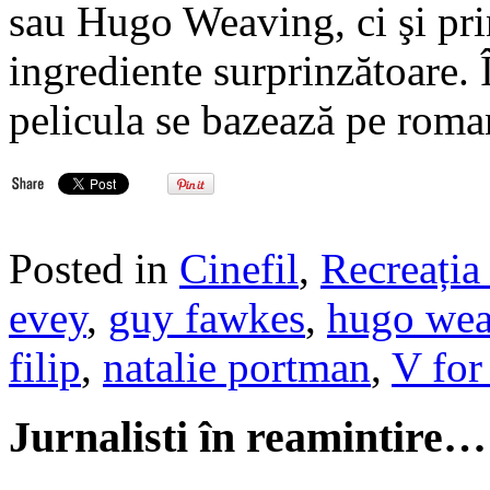
sau Hugo Weaving, ci şi pri
ingrediente surprinzătoare.
pelicula se bazează pe roman
Posted in
Cinefil
,
Recreația 
evey
,
guy fawkes
,
hugo wea
filip
,
natalie portman
,
V for
Jurnalisti în reamintire…