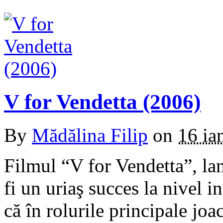
V for Vendetta (2006)
By
Mădălina Filip
on
16 ia
Filmul “V for Vendetta”, la
fi un uriaş succes la nivel i
că în rolurile principale jo