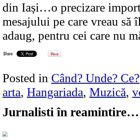
din Iași…o precizare import
mesajului pe care vreau să îl
adaug, pentru cei care nu m
Posted in
Când? Unde? Ce?
arta
,
Hangariada
,
Muzică
,
v
Jurnalisti în reamintire…