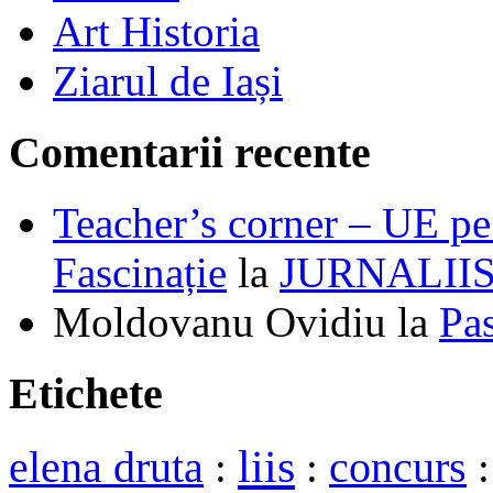
Art Historia
Ziarul de Iași
Comentarii recente
Teacher’s corner – UE pe 
Fascinație
la
JURNALII
Moldovanu Ovidiu
la
Pa
Etichete
liis
elena druta
:
:
concurs