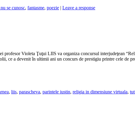
 nu se cunosc
,
fantasme
,
poezie
|
Leave a response
 profesor Violeta Ţuţui LIIS va organiza concursul interjudeţean “Relig
lii, ce a devenit în ultimii ani un concurs de prestigiu printre cele de pr
arnea
,
liis
,
parascheva
,
parintele iustin
,
religia in dimensiune virtuala
,
tut