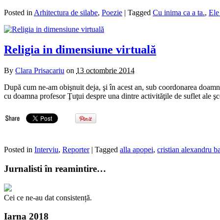
Posted in
Arhitectura de silabe
,
Poezie
| Tagged
Cu inima ca a ta.
,
Ele
Religia in dimensiune virtuală
By
Clara Prisacariu
on
13 octombrie 2014
După cum ne-am obişnuit deja, şi în acest an, sub coordonarea doamnei
cu doamna profesor Ţuţui despre una dintre activităţile de suflet ale şco
Posted in
Interviu
,
Reporter
| Tagged
alla apopei
,
cristian alexandru b
Jurnalisti în reamintire…
Cei ce ne-au dat consistență.
Iarna 2018