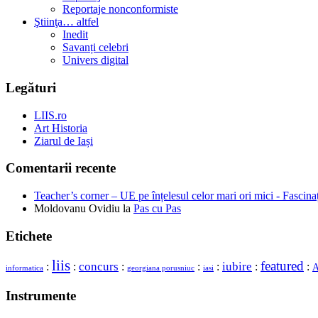
Reportaje nonconformiste
Ştiinţa… altfel
Inedit
Savanți celebri
Univers digital
Legături
LIIS.ro
Art Historia
Ziarul de Iași
Comentarii recente
Teacher’s corner – UE pe înțelesul celor mari ori mici - Fascina
Moldovanu Ovidiu
la
Pas cu Pas
Etichete
liis
featured
concurs
iubire
:
:
:
:
:
:
:
A
georgiana porusniuc
informatica
iasi
Instrumente