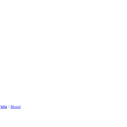
ruta
:
Moisil