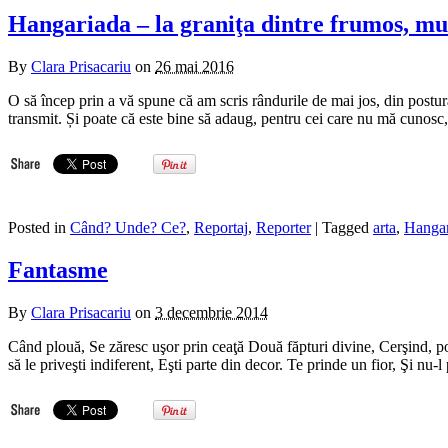
Hangariada – la graniţa dintre frumos, mun
By
Clara Prisacariu
on
26 mai 2016
O să încep prin a vă spune că am scris rândurile de mai jos, din postura
transmit. Și poate că este bine să adaug, pentru cei care nu mă cunosc
Posted in
Când? Unde? Ce?
,
Reportaj
,
Reporter
| Tagged
arta
,
Hangar
Fantasme
By
Clara Prisacariu
on
3 decembrie 2014
Când plouă, Se zăresc uşor prin ceaţă Două făpturi divine, Cerşind, poe
să le priveşti indiferent, Eşti parte din decor. Te prinde un fior, Şi nu-l