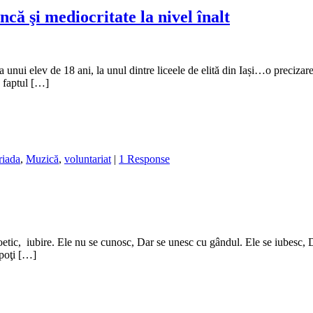
că şi mediocritate la nivel înalt
 unui elev de 18 ani, la unul dintre liceele de elită din Iași…o precizar
, faptul […]
iada
,
Muzică
,
voluntariat
|
1 Response
tic, iubire. Ele nu se cunosc, Dar se unesc cu gândul. Ele se iubesc, Dar
 poţi […]