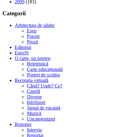
2009
(183)
Categorii
Arhitectura de silabe
Eseu
Poezie
Proză
Editorial
EuroJS
O carte, un prieten
Beletristică
Carte educațională
Portret de scriitor
Recreația virtuală
Când? Unde? Ce?
Cinefil
Diverse
InfoSport
Jurnal de vacanţă
Muzică
Uncategorized
Reporter
Interviu
Reportaj