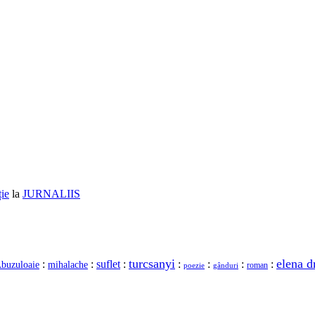
ție
la
JURNALIIS
turcsanyi
elena d
:
:
suflet
:
:
:
:
:
mihalache
buzuloaie
roman
gânduri
poezie