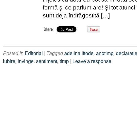
formă şi ce parfum are! Şi tot atunc
sunt deja îndrăgostită […]
Posted in
Editorial
| Tagged
adelina iftode
,
anotimp
,
declarati
iubire
,
invinge
,
sentiment
,
timp
|
Leave a response