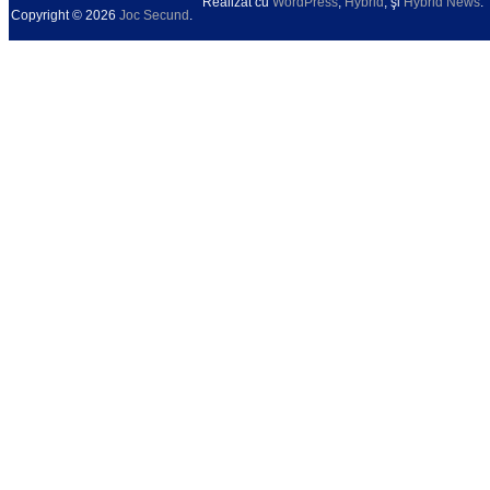
Realizat cu
WordPress
,
Hybrid
, şi
Hybrid News
.
Copyright © 2026
Joc Secund
.