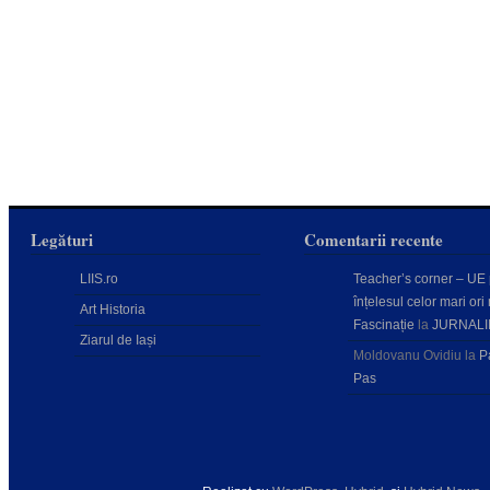
Legături
Comentarii recente
LIIS.ro
Teacher’s corner – UE
înțelesul celor mari ori 
Art Historia
Fascinație
la
JURNALI
Ziarul de Iași
Moldovanu Ovidiu
la
P
Pas