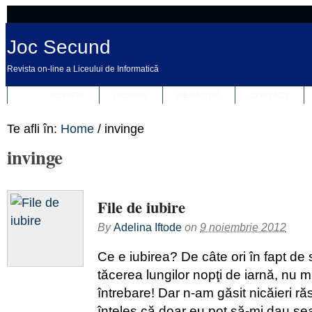
Joc Secund
Revista on-line a Liceului de Informatică
REVISTA
DESPRE
REDACȚIA
CONTACT
Te afli în:
Home
/
invinge
invinge
File de iubire
By
Adelina Iftode
on
9 noiembrie 2012
Ce e iubirea? De câte ori în fapt de 
tăcerea lungilor nopţi de iarnă, nu
întrebare! Dar n-am găsit nicăieri r
înţeles că doar eu pot să-mi dau se