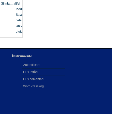
Ştiinţa… altfel
Inedit
Savanți
celebri
Univers
digital
Instrumente
Autentificare
Flux intrări
Flux comentarii
WordPress.org