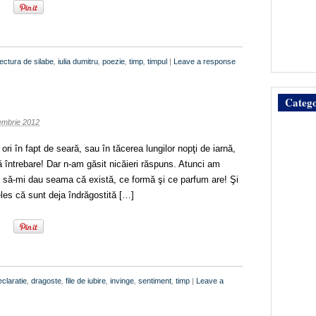
tectura de silabe
,
iulia dumitru
,
poezie
,
timp
,
timpul
|
Leave a response
Catego
embrie 2012
ori în fapt de seară, sau în tăcerea lungilor nopţi de iarnă,
întrebare! Dar n-am găsit nicăieri răspuns. Atunci am
t să-mi dau seama că există, ce formă şi ce parfum are! Şi
eles că sunt deja îndrăgostită […]
eclaratie
,
dragoste
,
file de iubire
,
invinge
,
sentiment
,
timp
|
Leave a