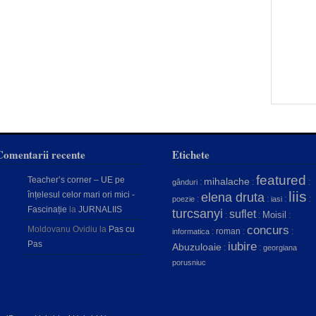
Comentarii recente
Etichete
featured
Teacher’s corner – UE pe
mihalache
:
:
:
gânduri
liis
înțelesul celor mari ori mici -
elena druta
:
:
:
:
poezie
iasi
Fascinație
la
JURNALIIS
turcsanyi
suflet
Moisil
:
:
:
concurs
Moldovanu Ovidiu
la
Pas cu
:
roman
:
:
informatica
Pas
iubire
Abuzuloaie
:
:
georgiana
porusniuc