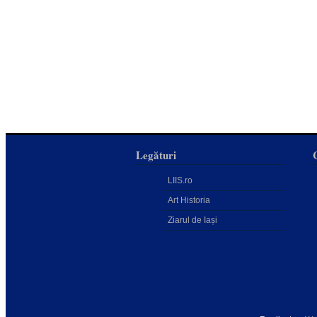
Legături
LIIS.ro
Art Historia
Ziarul de Iași