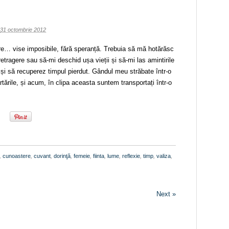
31 octombrie 2012
e… vise imposibile, fără speranță. Trebuia să mă hotărăsc
tragere sau să-mi deschid ușa vieții și să-mi las amintirile
 și să recuperez timpul pierdut. Gândul meu străbate într-o
ărtările, și acum, în clipa aceasta suntem transportați într-o
,
cunoastere
,
cuvant
,
dorinţă
,
femeie
,
fiinta
,
lume
,
reflexie
,
timp
,
valiza
,
Next »