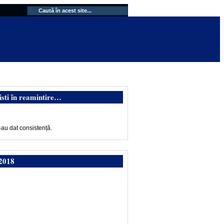
isti în reamintire…
-au dat consistență.
2018