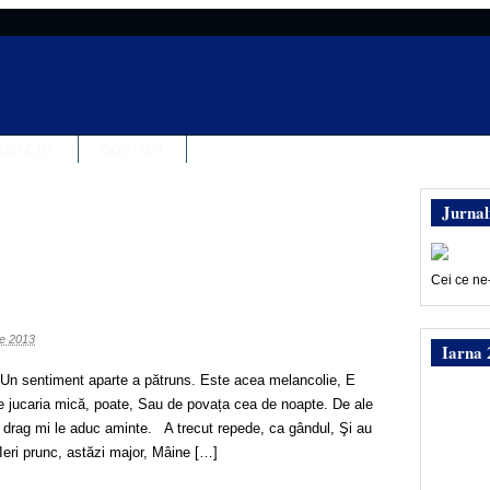
EDACȚIA
CONTACT
Jurnal
Cei ce ne
ie 2013
Iarna 
s Un sentiment aparte a pătruns. Este acea melancolie, E
e jucaria mică, poate, Sau de povața cea de noapte. De ale
u drag mi le aduc aminte. A trecut repede, ca gândul, Şi au
 Ieri prunc, astăzi major, Mâine […]