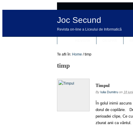
Joc Secund
Revista on-line a Liceului de Informatică
REVISTA
DESPRE
R
Te afli în:
Home
/
timp
timp
Timpul
By
Iulia Dumitru
on
18 iun
În golul inimii ascun
dorul de copilărie. D
perioadei clipe, Ce c
zburat anii ca vântul.