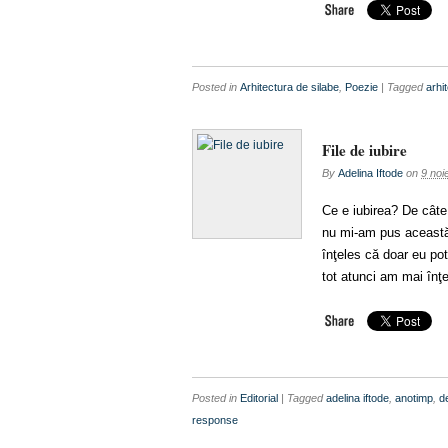
Posted in
Arhitectura de silabe
,
Poezie
| Tagged
arhi
File de iubire
By
Adelina Iftode
on
9 noi
Ce e iubirea? De câte 
nu mi-am pus această 
înţeles că doar eu po
tot atunci am mai înţ
Posted in
Editorial
| Tagged
adelina iftode
,
anotimp
,
d
response