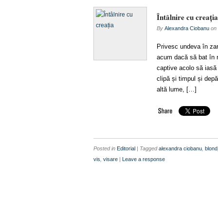
Întâlnire cu creația
By
Alexandra Ciobanu
on
Privesc undeva în zar
acum dacă să bat în re
captive acolo să iasă
clipă și timpul și dep
altă lume, […]
Posted in
Editorial
| Tagged
alexandra ciobanu
,
blond
vis
,
visare
|
Leave a response