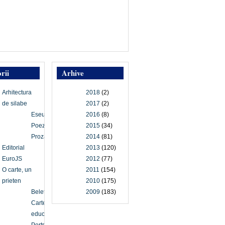
rii
Arhive
Arhitectura
2018
(2)
de silabe
2017
(2)
Eseu
2016
(8)
Poezie
2015
(34)
Proză
2014
(81)
Editorial
2013
(120)
EuroJS
2012
(77)
O carte, un
2011
(154)
prieten
2010
(175)
Beletristică
2009
(183)
Carte
educațională