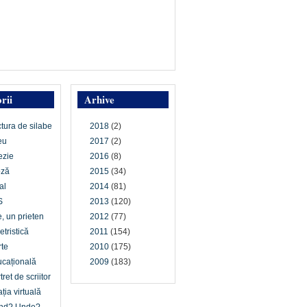
rii
Arhive
ctura de silabe
2018
(2)
eu
2017
(2)
ezie
2016
(8)
oză
2015
(34)
al
2014
(81)
S
2013
(120)
e, un prieten
2012
(77)
etristică
2011
(154)
te
2010
(175)
cațională
2009
(183)
tret de scriitor
ția virtuală