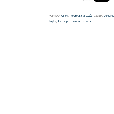
Posted in
Cinefil
,
Recreația virtuală
| Tagged
culoarea
Taylor
,
the help
|
Leave a response