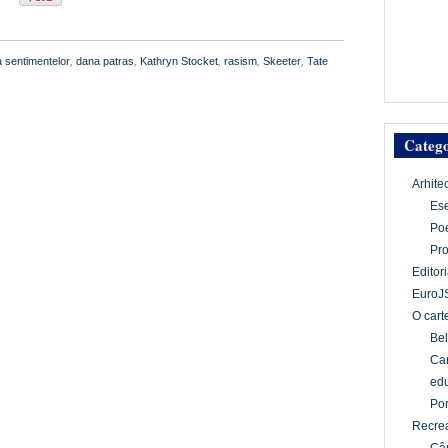
 sentimentelor
,
dana patras
,
Kathryn Stocket
,
rasism
,
Skeeter
,
Tate
Catego
Arhite
Es
Po
Pr
Editori
EuroJ
O cart
Bel
Car
edu
Por
Recrea