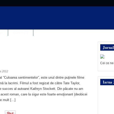
IA
CONTACT
Jurnal
Cei ce ne
ie 2012
tulat “Culoarea sentimentelor”, este unul dintre puţinele filme
Iarna 
ă la lacrimi. Filmul a fost regizat de către Tate Taylor,
de succes al autoarei Kathryn Stockett. Din păcate nu am
 acest roman, care la sigur este foarte emoţionant (deobicei
te mult […]