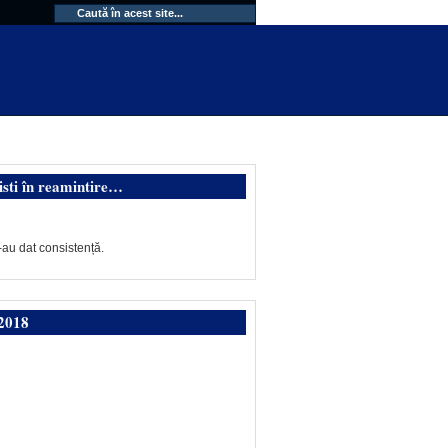
isti în reamintire…
-au dat consistență.
2018