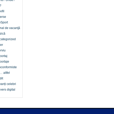
nd? Unde?
?
efil
erse
oSport
nal de vacanţă
zică
categorized
er
erviu
ortaj
ortaje
conformiste
… altfel
dit
anți celebri
vers digital