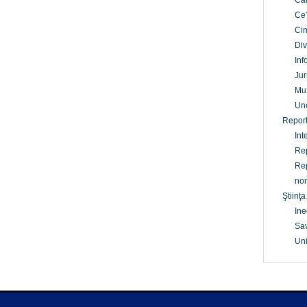
Câ
Ce
Cin
Div
Inf
Jur
Mu
Un
Report
Int
Rep
Rep
non
Ştiinţa
Ine
Sav
Uni