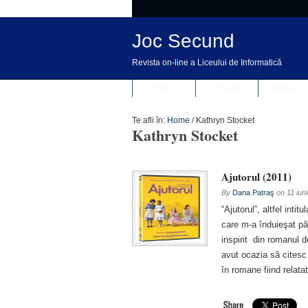
Joc Secund
Revista on-line a Liceului de Informatică
REVISTA
DESPRE
REDACȚ
Te afli în:
Home
/
Kathryn Stocket
Kathryn Stocket
Ajutorul (2011)
By
Dana Patraş
on
11 iun
“Ajutorul”, altfel inti
care m-a înduieşat pân
inspirit din romanul 
avut ocazia să citesc
în romane fiind relata