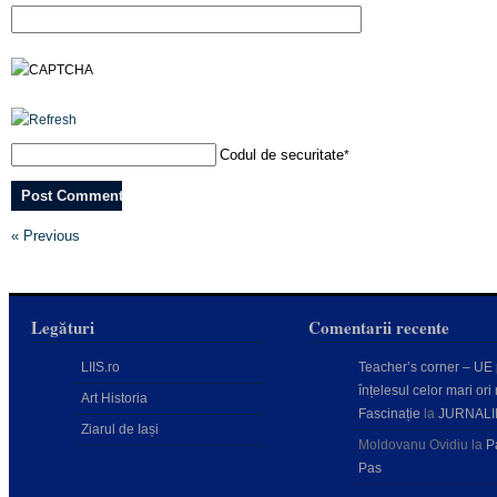
Codul de securitate
*
« Previous
Legături
Comentarii recente
LIIS.ro
Teacher’s corner – UE
înțelesul celor mari ori 
Art Historia
Fascinație
la
JURNALI
Ziarul de Iași
Moldovanu Ovidiu
la
P
Pas