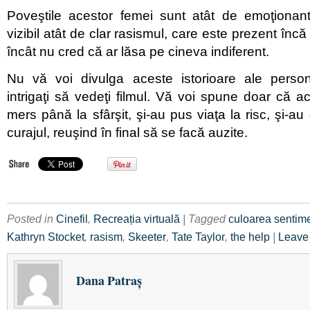
Poveştile acestor femei sunt atât de emoţionante
vizibil atât de clar rasismul, care este prezent încă 
încât nu cred că ar lăsa pe cineva indiferent.
Nu vă voi divulga aceste istorioare ale person
intrigaţi să vedeţi filmul. Vă voi spune doar că 
mers până la sfârşit, şi-au pus viaţa la risc, şi-au
curajul, reuşind în final să se facă auzite.
Posted in
Cinefil
,
Recreația virtuală
| Tagged
culoarea sentime
Kathryn Stocket
,
rasism
,
Skeeter
,
Tate Taylor
,
the help
|
Leave
Dana Patraş