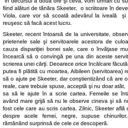
În decursul a două ore şi ceva, vom urmări cu sufle
fiind alături de tânăra Skeeter, o scriitoare în dev
Viola, care vor să scoată adevărul la iveală şi 
reuşesc să facă acest lucru.
Skeeter, recent întoarsă de la universitate, observ
prietenele sale şi servitoarele acestora de culoa
cauza dispariţiei bonei sale, care o învăţase mult
încearcă să o convingă pe una din aceste servit
scrierea unei cărţi. Deoarece orice încălcare făcut
putea fi plătită cu moartea, Aibileen (servitoarea) 
să o ajute pe Skeeter, dar conştientizând că are 
reale, care trebuie spuse, acceptă şi nu doar atât
sa să le ajute în a scrie cartea. Femeile se în
având mare grijă să nu le observe cineva şi să n
fost cele care au scris cartea. Zilnic, Skeeter află 
despre acele femei, negre, supuse chinurilor
rămânând surprinsă de cele ce descoperă.