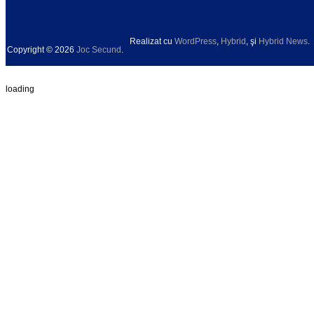
Realizat cu
WordPress
,
Hybrid
, şi
Hybrid News
.
Copyright © 2026
Joc Secund
.
loading