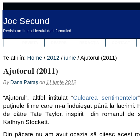
Joc Secund
Revista on-line a Liceului de Informatică
REVISTA
DESPRE
REDACȚIA
CONTACT
Te afli în:
Home
/
2012
/
iunie
/
Ajutorul (2011)
Ajutorul (2011)
By
Dana Patraş
on
11 iunie 2012
“Ajutorul”, altfel intitulat “
Culoarea sentimentelor
puţinele filme care m-a înduieşat până la lacrimi. F
de către Tate Taylor, inspirit din romanul de 
Kathryn Stockett.
Din păcate nu am avut ocazia să citesc acest ro