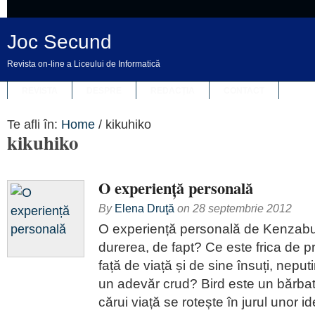
Joc Secund
Revista on-line a Liceului de Informatică
REVISTA
DESPRE
REDACȚIA
CONTACT
Te afli în:
Home
/
kikuhiko
kikuhiko
O experiență personală
By
Elena Druţă
on
28 septembrie 2012
O experiență personală de Kenzab
durerea, de fapt? Ce este frica de p
față de viață și de sine însuți, nepu
un adevăr crud? Bird este un bărbat
cărui viață se rotește în jurul unor id