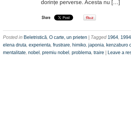
dorințe perverse. Acesta nu […]
Posted in
Beletristică
,
O carte, un prieten
| Tagged
1964
,
1994
elena druta
,
experienta
,
frustrare
,
himiko
,
japonia
,
kenzaburo 
mentalitate
,
nobel
,
premiu nobel
,
problema
,
traire
|
Leave a re