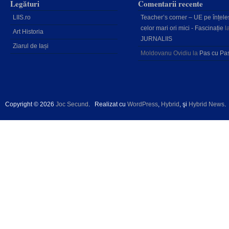
Legături
Comentarii recente
LIIS.ro
Teacher’s corner – UE pe înțele
celor mari ori mici - Fascinație
l
Art Historia
JURNALIIS
Ziarul de Iași
Moldovanu Ovidiu
la
Pas cu Pa
Copyright © 2026
Joc Secund
.
Realizat cu
WordPress
,
Hybrid
, şi
Hybrid News
.