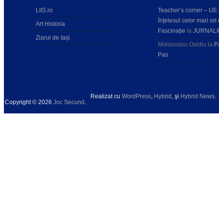
LIIS.ro
Teacher’s corner – UE
înțelesul celor mari ori 
Art Historia
Fascinație
la
JURNALI
Ziarul de Iași
Moldovanu Ovidiu
la
P
Pas
Realizat cu
WordPress
,
Hybrid
, şi
Hybrid News
.
Copyright © 2026
Joc Secund
.