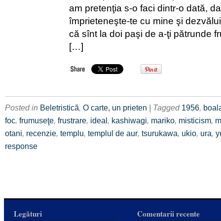
am pretenţia s-o faci dintr-o dată, da
împrieteneşte-te cu mine şi dezvălui
că sînt la doi paşi de a-ţi pătrunde f
[…]
Posted in
Beletristică
,
O carte, un prieten
| Tagged
1956
,
boal
foc
,
frumuseţe
,
frustrare
,
ideal
,
kashiwagi
,
mariko
,
misticism
,
m
otani
,
recenzie
,
templu
,
templul de aur
,
tsurukawa
,
ukio
,
ura
,
y
response
Legături
Comentarii recente