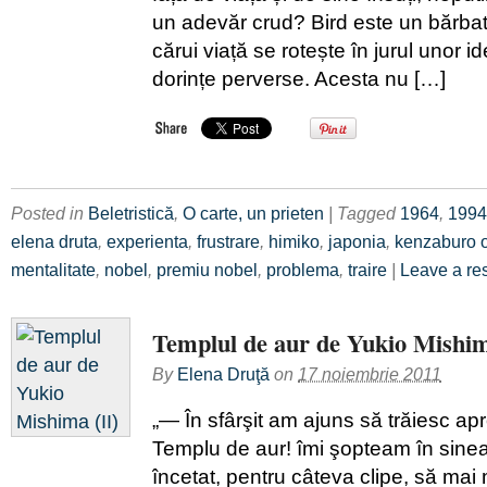
un adevăr crud? Bird este un bărbat
cărui viață se rotește în jurul unor id
dorințe perverse. Acesta nu […]
Posted in
Beletristică
,
O carte, un prieten
| Tagged
1964
,
1994
elena druta
,
experienta
,
frustrare
,
himiko
,
japonia
,
kenzaburo 
mentalitate
,
nobel
,
premiu nobel
,
problema
,
traire
|
Leave a re
Templul de aur de Yukio Mishim
By
Elena Druţă
on
17 noiembrie 2011
„— În sfârşit am ajuns să trăiesc ap
Templu de aur! îmi şopteam în sine
încetat, pentru câteva clipe, să mai 