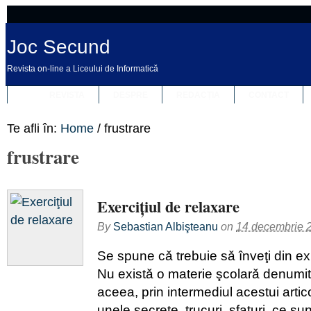
Joc Secund
Revista on-line a Liceului de Informatică
REVISTA
DESPRE
REDACȚIA
CONTACT
Te afli în:
Home
/
frustrare
frustrare
Exerciţiul de relaxare
By
Sebastian Albişteanu
on
14 decembrie 
Se spune cǎ trebuie sǎ înveţi din ex
Nu existǎ o materie şcolarǎ denumit
aceea, prin intermediul acestui artic
unele secrete, trucuri, sfaturi, ce su