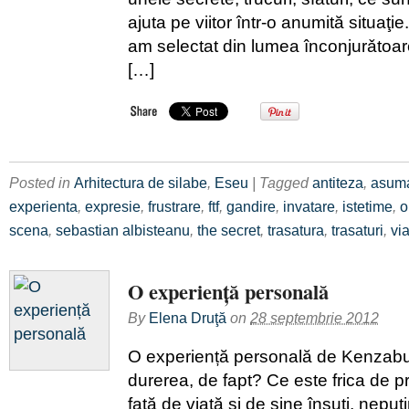
ajuta pe viitor într-o anumită situaţi
am selectat din lumea înconjurǎtoar
[…]
Posted in
Arhitectura de silabe
,
Eseu
| Tagged
antiteza
,
asum
experienta
,
expresie
,
frustrare
,
ftf
,
gandire
,
invatare
,
istetime
,
o
scena
,
sebastian albisteanu
,
the secret
,
trasatura
,
trasaturi
,
vi
O experiență personală
By
Elena Druţă
on
28 septembrie 2012
O experiență personală de Kenzab
durerea, de fapt? Ce este frica de p
față de viață și de sine însuți, nepu