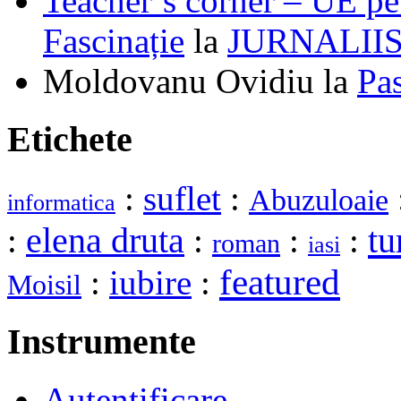
Teacher’s corner – UE pe 
Fascinație
la
JURNALII
Moldovanu Ovidiu
la
Pa
Etichete
:
suflet
:
Abuzuloaie
informatica
elena druta
tu
:
:
:
:
roman
iasi
featured
:
iubire
:
Moisil
Instrumente
Autentificare