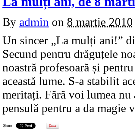
La mulți ani, de 8 marti
By
admin
on
8 martie 2010
Un sincer „La mulți ani!” di
Secund pentru drăguțele noa
noastră profesoară și pentru
această lume. S-a stabilit ac
meritați. Fără voi lumea nu 
pensulă pentru a da magie vi