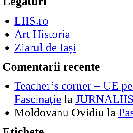
Legături
LIIS.ro
Art Historia
Ziarul de Iași
Comentarii recente
Teacher’s corner – UE pe 
Fascinație
la
JURNALII
Moldovanu Ovidiu
la
Pa
Etichete