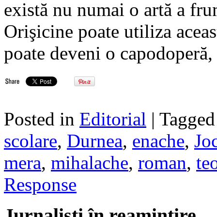
există nu numai o artă a frum
Orişicine poate utiliza aceas
poate deveni o capodoperă, 
Posted in
Editorial
| Tagge
scolare
,
Durnea
,
enache
,
Jo
mera
,
mihalache
,
roman
,
te
Response
Jurnalisti în reamintire…