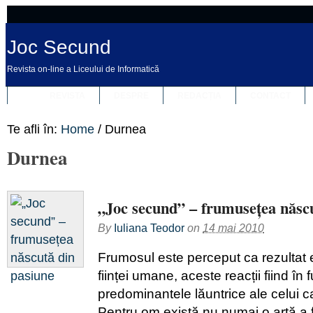
Joc Secund
Revista on-line a Liceului de Informatică
REVISTA
DESPRE
REDACȚIA
CONTACT
Te afli în:
Home
/
Durnea
Durnea
„Joc secund” – frumusețea născu
By
Iuliana Teodor
on
14 mai 2010
Frumosul este perceput ca rezultat ex
ființei umane, aceste reacții fiind în 
predominantele lăuntrice ale celui 
Pentru om există nu numai o artă a f