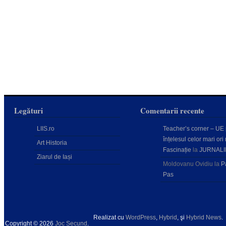
Legături
Comentarii recente
LIIS.ro
Teacher’s corner – UE
înțelesul celor mari ori 
Art Historia
Fascinație
la
JURNALI
Ziarul de Iași
Moldovanu Ovidiu
la
P
Pas
Realizat cu
WordPress
,
Hybrid
, şi
Hybrid News
.
Copyright © 2026
Joc Secund
.