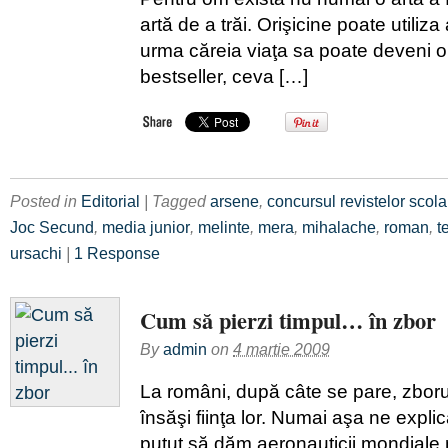
artă de a trăi. Orişicine poate utiliza
urma căreia viaţa sa poate deveni 
bestseller, ceva […]
Posted in
Editorial
| Tagged
arsene
,
concursul revistelor scola
Joc Secund
,
media junior
,
melinte
,
mera
,
mihalache
,
roman
,
t
ursachi
|
1 Response
Cum să pierzi timpul… în zbor
By
admin
on
4 martie 2009
La români, după câte se pare, zboru
însăşi fiinţa lor. Numai aşa ne exp
putut să dăm aeronauticii mondiale