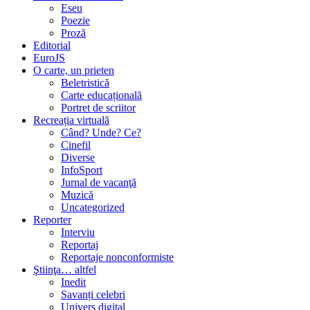
Eseu
Poezie
Proză
Editorial
EuroJS
O carte, un prieten
Beletristică
Carte educațională
Portret de scriitor
Recreația virtuală
Când? Unde? Ce?
Cinefil
Diverse
InfoSport
Jurnal de vacanţă
Muzică
Uncategorized
Reporter
Interviu
Reportaj
Reportaje nonconformiste
Ştiinţa… altfel
Inedit
Savanți celebri
Univers digital