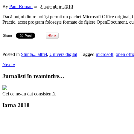
By
Paul Roman
on
2 noiembrie 2010
Dacă puţini dintre noi îşi permit un pachet Microsoft Office original, 
Practic, acest program foloseşte formate de fişiere OpenDocument, cun
Posted in
Ştiinţa... altfel
,
Univers digital
| Tagged
microsoft
,
open offi
Next »
Jurnalisti în reamintire…
Cei ce ne-au dat consistență.
Iarna 2018