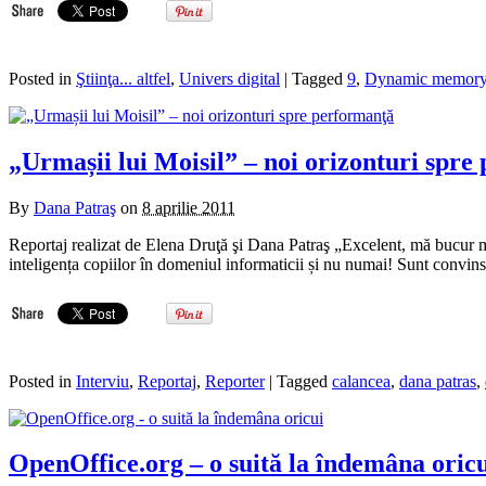
Posted in
Ştiinţa... altfel
,
Univers digital
| Tagged
9
,
Dynamic memor
„Urmașii lui Moisil” – noi orizonturi spre
By
Dana Patraş
on
8 aprilie 2011
Reportaj realizat de Elena Druţă şi Dana Patraş „Excelent, mă bucur mult
inteligența copiilor în domeniul informaticii și nu numai! Sunt convins
Posted in
Interviu
,
Reportaj
,
Reporter
| Tagged
calancea
,
dana patras
,
OpenOffice.org – o suită la îndemâna oric