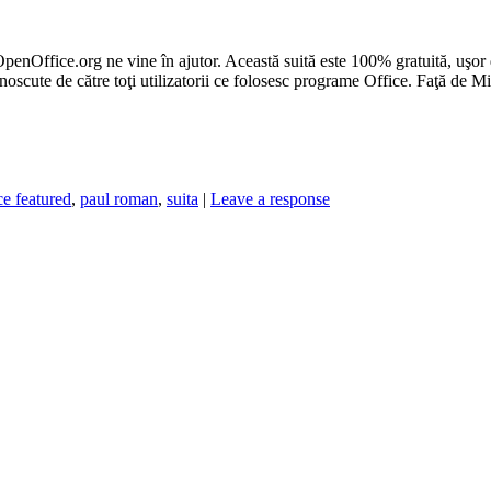
OpenOffice.org ne vine în ajutor. Această suită este 100% gratuită, uşor 
oscute de către toţi utilizatorii ce folosesc programe Office. Faţă de 
ce featured
,
paul roman
,
suita
|
Leave a response