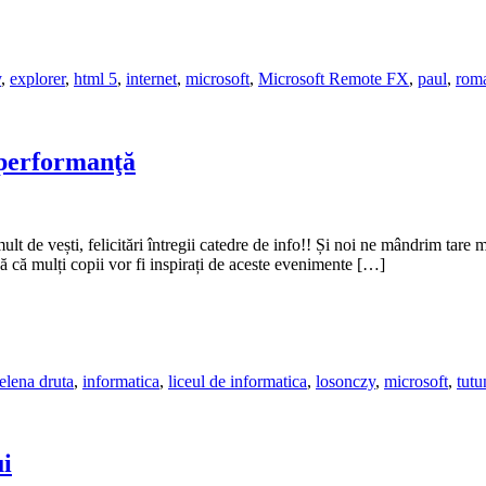
y
,
explorer
,
html 5
,
internet
,
microsoft
,
Microsoft Remote FX
,
paul
,
rom
 performanţă
 de vești, felicitări întregii catedre de info!! Și noi ne mândrim tare m
ă că mulți copii vor fi inspirați de aceste evenimente […]
elena druta
,
informatica
,
liceul de informatica
,
losonczy
,
microsoft
,
tutu
ui