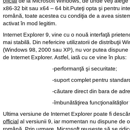
oficial
de la Microsoft Windows, de unde veţi alege 
x86-32 bit
sau
x64 – 64 bit.Puteţi opta şi pentru inte
română, toate acestea cu condiţia de a avea siste
activat în mod legitim.
Internet Explorer 9, vine cu o nouă interfaţă priete
mai stabilă. Din nefericire utilizatorii de distribuţii
(Windows 98, 2000 sau XP), nu vor putea dispune 
de Internet Explorer. Astfel, iată cu ce vine în plus:
-performanţă şi securitate;
-suport complet pentru standa
-căutare direct din bara de adr
-îmbunătăţirea funcţionalităţilor 
Ultima versiune de Internet Explorer poate fi desc
official
al versiunii 9, iar momentan nu dispune de o 
română. Prin urmare, Microsoft reușeşte să se ridice