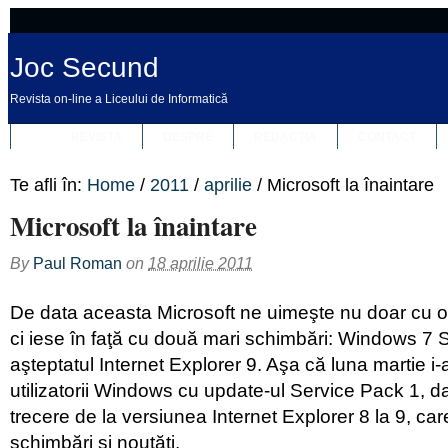
Joc Secund
Revista on-line a Liceului de Informatică
REVISTA
DESPRE
REDACȚIA
CONTACT
Te afli în:
Home
/
2011
/
aprilie
/
Microsoft la înaintare
Microsoft la înaintare
By
Paul Roman
on
18 aprilie 2011
De data aceasta Microsoft ne uimeşte nu doar cu o
ci iese în faţă cu două mari schimbări: Windows 7 
aşteptatul Internet Explorer 9. Aşa că luna martie i-
utilizatorii Windows cu update-ul Service Pack 1, d
trecere de la versiunea Internet Explorer 8 la 9, ca
schimbări şi noutăţi.