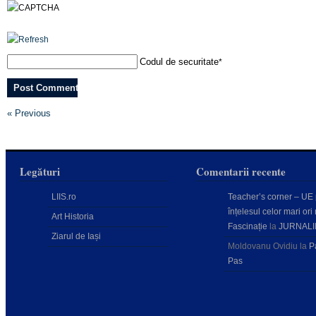
Codul de securitate
*
« Previous
Legături
Comentarii recente
LIIS.ro
Teacher’s corner – UE
înțelesul celor mari ori 
Art Historia
Fascinație
la
JURNALI
Ziarul de Iași
Moldovanu Ovidiu
la
P
Pas