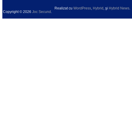
Realizat cu
WordPress
,
Hybrid
, şi
Hybrid News
.
Copyright © 2026
Joc Secund
.