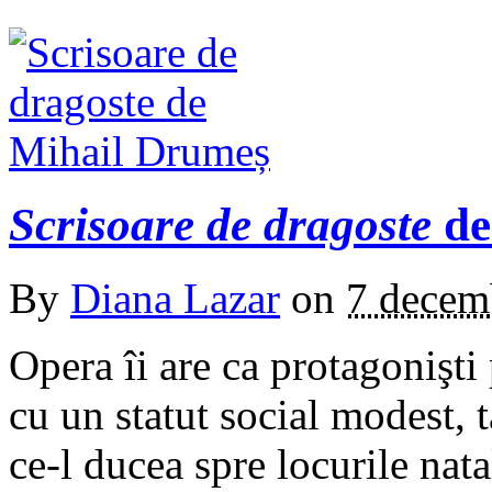
Scrisoare de dragoste
de
By
Diana Lazar
on
7 decem
Opera îi are ca protagonişti
cu un statut social modest, t
ce-l ducea spre locurile na