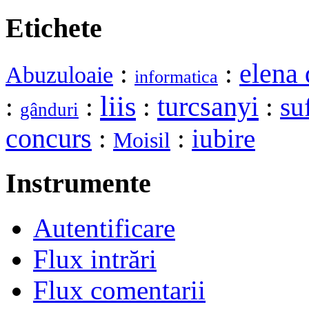
Etichete
elena 
:
:
Abuzuloaie
informatica
liis
turcsanyi
:
:
:
:
su
gânduri
concurs
:
:
iubire
Moisil
Instrumente
Autentificare
Flux intrări
Flux comentarii