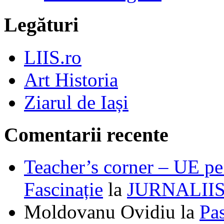
Legături
LIIS.ro
Art Historia
Ziarul de Iași
Comentarii recente
Teacher’s corner – UE pe 
Fascinație
la
JURNALII
Moldovanu Ovidiu
la
Pa