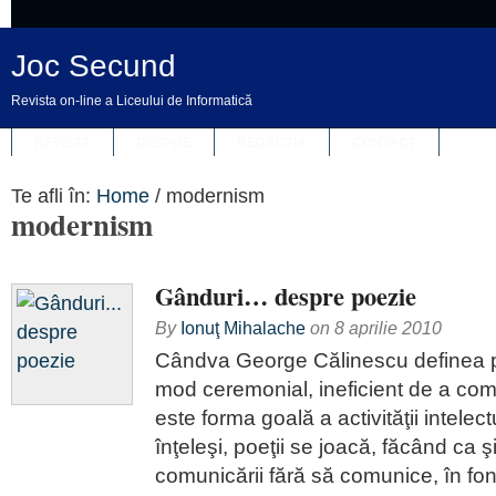
Joc Secund
Revista on-line a Liceului de Informatică
REVISTA
DESPRE
REDACȚIA
CONTACT
Te afli în:
Home
/
modernism
modernism
Gânduri… despre poezie
By
Ionuţ Mihalache
on
8 aprilie 2010
Cândva George Călinescu definea p
mod ceremonial, ineficient de a comu
este forma goală a activităţii intelec
înţeleşi, poeţii se joacă, făcând ca ş
comunicării fără să comunice, în fon