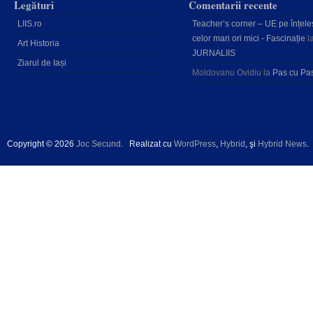
Legături
Comentarii recente
LIIS.ro
Teacher’s corner – UE pe înțele
celor mari ori mici - Fascinație
l
Art Historia
JURNALIIS
Ziarul de Iași
Moldovanu Ovidiu
la
Pas cu Pa
Copyright © 2026
Joc Secund
.
Realizat cu
WordPress
,
Hybrid
, şi
Hybrid News
.