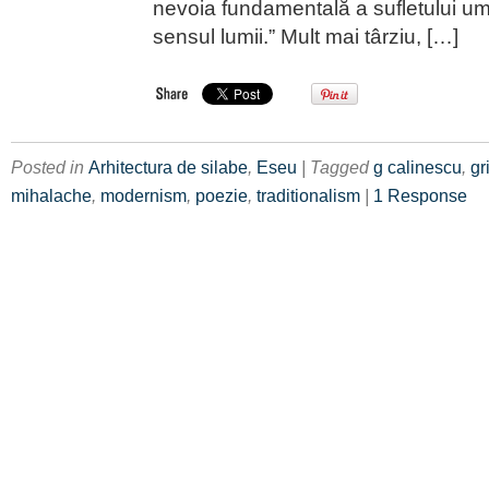
nevoia fundamentală a sufletului u
sensul lumii.” Mult mai târziu, […]
Posted in
Arhitectura de silabe
,
Eseu
| Tagged
g calinescu
,
gr
mihalache
,
modernism
,
poezie
,
traditionalism
|
1 Response