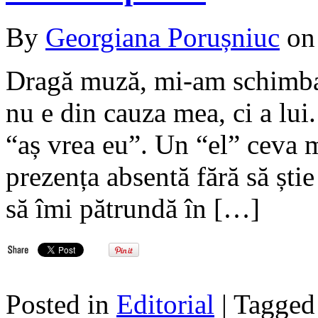
By
Georgiana Porușniuc
o
Dragă muză, mi-am schimbat 
nu e din cauza mea, ci a lui
“aș vrea eu”. Un “el” ceva m
prezența absentă fără să știe 
să îmi pătrundă în […]
Posted in
Editorial
| Tagge