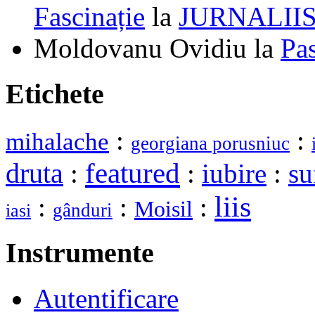
Fascinație
la
JURNALII
Moldovanu Ovidiu
la
Pa
Etichete
:
:
mihalache
georgiana porusniuc
druta
featured
:
:
iubire
:
su
liis
:
:
:
Moisil
gânduri
iasi
Instrumente
Autentificare