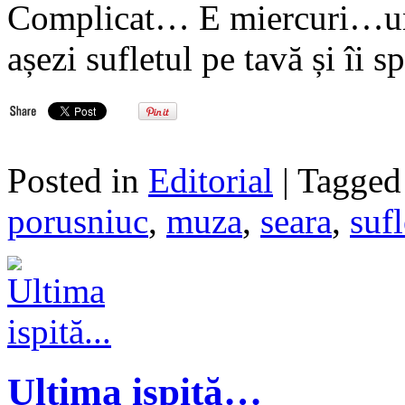
Complicat… E miercuri…una 
așezi sufletul pe tavă și îi 
Posted in
Editorial
| Tagge
porusniuc
,
muza
,
seara
,
sufl
Ultima ispită…