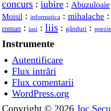
concurs
:
iubire
:
Abuzuloaie
:
:
mihalache
Moisil
informatica
liis
:
:
:
:
roman
gânduri
iasi
poezi
Instrumente
Autentificare
Flux intrări
Flux comentarii
WordPress.org
Copyright © 2026
Joc Sec