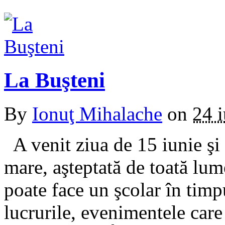
La Buşteni
By
Ionuţ Mihalache
on
24 
A venit ziua de 15 iunie şi
mare, aşteptată de toată lum
poate face un şcolar în timp
lucrurile, evenimentele car