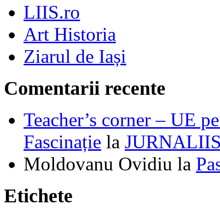
LIIS.ro
Art Historia
Ziarul de Iași
Comentarii recente
Teacher’s corner – UE pe 
Fascinație
la
JURNALII
Moldovanu Ovidiu
la
Pa
Etichete