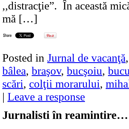
,,distracţie”. În această mi
mă […]
Posted in
Jurnal de vacanţă
bâlea
,
braşov
,
bucşoiu
,
bucu
scări
,
colţii morarului
,
miha
|
Leave a response
Jurnalisti în reamintire…