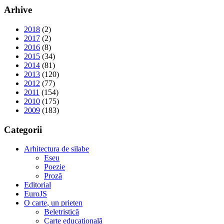
Arhive
2018
(2)
2017
(2)
2016
(8)
2015
(34)
2014
(81)
2013
(120)
2012
(77)
2011
(154)
2010
(175)
2009
(183)
Categorii
Arhitectura de silabe
Eseu
Poezie
Proză
Editorial
EuroJS
O carte, un prieten
Beletristică
Carte educațională