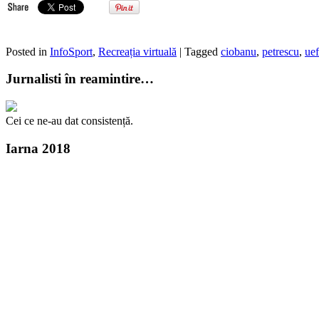
Posted in
InfoSport
,
Recreația virtuală
| Tagged
ciobanu
,
petrescu
,
ue
Jurnalisti în reamintire…
Cei ce ne-au dat consistență.
Iarna 2018