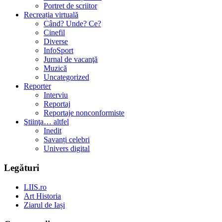
Portret de scriitor
Recreația virtuală
Când? Unde? Ce?
Cinefil
Diverse
InfoSport
Jurnal de vacanţă
Muzică
Uncategorized
Reporter
Interviu
Reportaj
Reportaje nonconformiste
Ştiinţa… altfel
Inedit
Savanți celebri
Univers digital
Legături
LIIS.ro
Art Historia
Ziarul de Iași