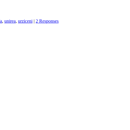
fa
,
unirea
,
urziceni
|
2 Responses