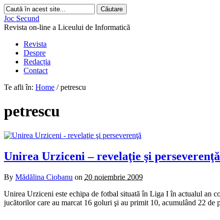
Joc Secund
Revista on-line a Liceului de Informatică
Revista
Despre
Redacția
Contact
Te afli în:
Home
/
petrescu
petrescu
Unirea Urziceni – revelaţie şi perseverenţă
By
Mădălina Ciobanu
on
20 noiembrie 2009
Unirea Urziceni este echipa de fotbal situată în Liga I în actualul an c
jucătorilor care au marcat 16 goluri şi au primit 10, acumulând 22 de 