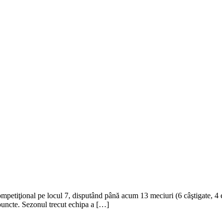
ompetiţional pe locul 7, disputând până acum 13 meciuri (6 câştigate, 4 e
puncte. Sezonul trecut echipa a […]