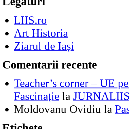
Legături
LIIS.ro
Art Historia
Ziarul de Iași
Comentarii recente
Teacher’s corner – UE pe 
Fascinație
la
JURNALII
Moldovanu Ovidiu
la
Pa
Etichete