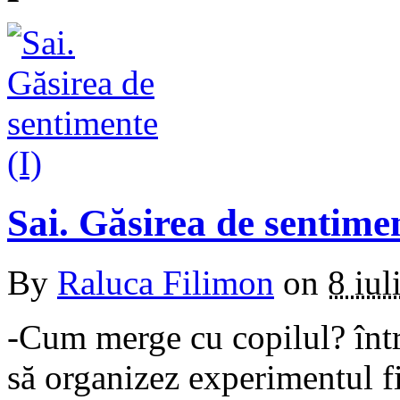
Sai. Găsirea de sentimen
By
Raluca Filimon
on
8 iul
-Cum merge cu copilul? înt
să organizez experimentul f