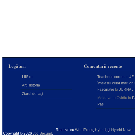
Legături
Comentarii recente
LIIS.ro
Teacher’s corner – UE
înțelesul celor mari ori 
Art Historia
Fascinație
la
JURNALI
Ziarul de Iași
Moldovanu Ovidiu
la
P
Pas
Realizat cu
WordPress
,
Hybrid
, şi
Hybrid News
.
Copyright © 2026
Joc Secund
.