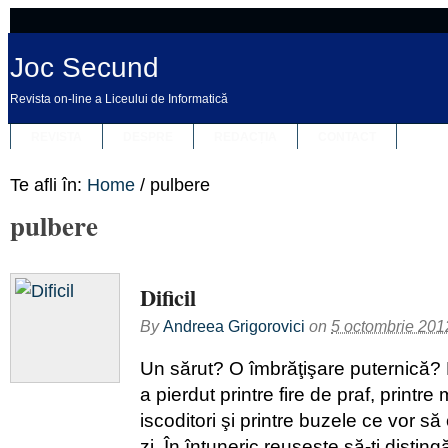
Joc Secund
Revista on-line a Liceului de Informatică
REVISTA
DESPRE
REDACȚIA
CONTACT
Te afli în:
Home
/
pulbere
pulbere
Dificil
By
Andreea Grigorovici
on
5 octombrie 201
Un sărut? O îmbrăţişare puternică?
a pierdut printre fire de praf, printr
iscoditori şi printre buzele ce vor s
zi. În întuneric reuşeşte să-ţi distin