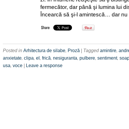
fermecător, dar până şi lumina lui di
Încearcă să şi-l amintescă… dar nu
Posted in
Arhitectura de silabe
,
Proză
| Tagged
amintire
,
andr
anxietate
,
clipa
,
el
,
frică
,
nesiguranta
,
pulbere
,
sentiment
,
soap
usa
,
voce
|
Leave a response