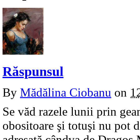
Răspunsul
By
Mădălina Ciobanu
on
1
Se văd razele lunii prin ge
obositoare şi totuşi nu pot 
adresată cândva de Dragoş M