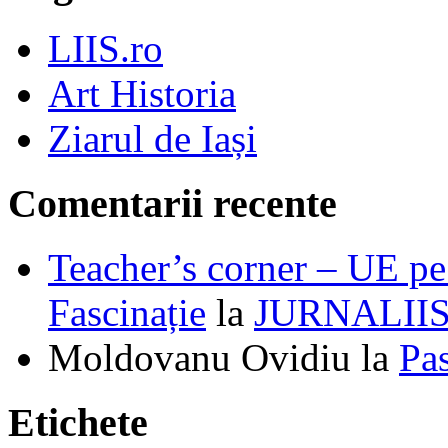
LIIS.ro
Art Historia
Ziarul de Iași
Comentarii recente
Teacher’s corner – UE pe 
Fascinație
la
JURNALII
Moldovanu Ovidiu
la
Pa
Etichete