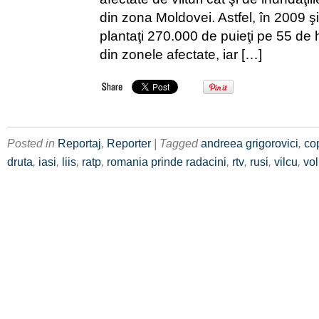
din zona Moldovei. Astfel, în 2009 ş
plantaţi 270.000 de puieţi pe 55 de
din zonele afectate, iar […]
Posted in
Reportaj
,
Reporter
| Tagged
andreea grigorovici
,
co
druta
,
iasi
,
liis
,
ratp
,
romania prinde radacini
,
rtv
,
rusi
,
vilcu
,
vol