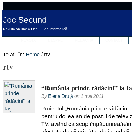
Joc Secund
Revista on-line a Liceului de Informatică
REVISTA
DESPRE
REDACȚIA
CONTACT
Te afli în:
Home
/
rtv
rtv
“România prinde rădăcini” la Ia
By
Elena Druţă
on
2 mai 2011
Proiectul „România prinde rădăcini”
pentru doilea an de postul de televi
TV, având ca scop împădurirea/reîm
afectate de viituri cât şi de inundaţi