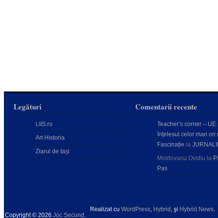
Legături
Comentarii recente
LIIS.ro
Teacher’s corner – UE
înțelesul celor mari ori 
Art Historia
Fascinație
la
JURNALI
Ziarul de Iași
Moldovanu Ovidiu
la
P
Pas
Realizat cu
WordPress
,
Hybrid
, şi
Hybrid News
.
Copyright © 2026
Joc Secund
.