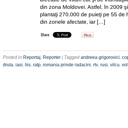
din zona Moldovei. Astfel, în 2009 ş
plantaţi 270.000 de puieţi pe 55 de
din zonele afectate, iar […]
Posted in
Reportaj
,
Reporter
| Tagged
andreea grigorovici
,
co
druta
,
iasi
,
liis
,
ratp
,
romania prinde radacini
,
rtv
,
rusi
,
vilcu
,
vol