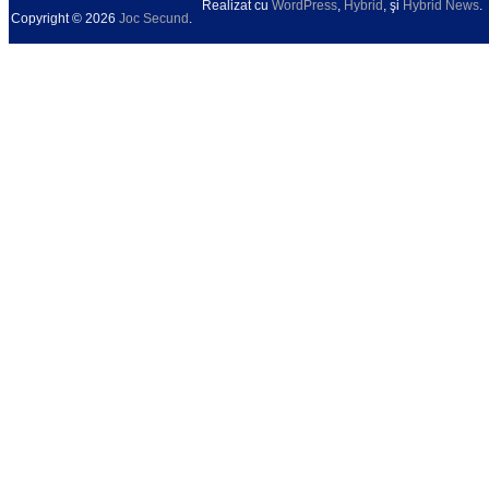
Realizat cu
WordPress
,
Hybrid
, şi
Hybrid News
.
Copyright © 2026
Joc Secund
.