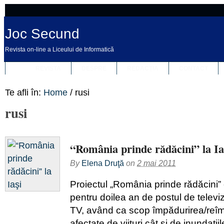
Joc Secund
Revista on-line a Liceului de Informatică
REVISTA
DESPRE
REDACȚIA
CONTACT
Te afli în:
Home
/
rusi
rusi
“România prinde rădăcini” la Ia
By
Elena Druţă
on
2 mai 2011
Proiectul „România prinde rădăcini”
pentru doilea an de postul de televi
TV, având ca scop împădurirea/reîm
afectate de viituri cât şi de inundaţi