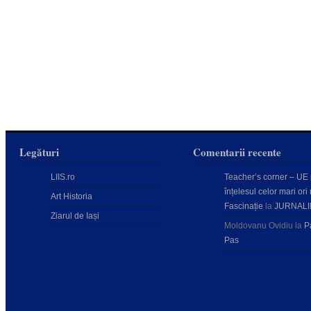
Legături
Comentarii recente
LIIS.ro
Teacher’s corner – UE
înțelesul celor mari ori 
Art Historia
Fascinație
la
JURNALI
Ziarul de Iași
Moldovanu Ovidiu
la
P
Pas