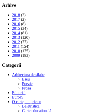
Arhive
2018
(2)
2017
(2)
2016
(8)
2015
(34)
2014
(81)
2013
(120)
2012
(77)
2011
(154)
2010
(175)
2009
(183)
Categorii
Arhitectura de silabe
Eseu
Poezie
Proză
Editorial
EuroJS
O carte, un prieten
Beletristică
Carte educațională