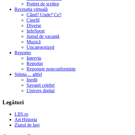
Portret de scriitor
Recreația virtuală
Când? Unde? Ce?
Cinefil
Diverse
InfoSport
Jurnal de vacanţă
Muzică
Uncategorized
Reporter
Interviu
Reportaj
Reportaje nonconformiste
Ştiinţa… altfel
Inedit
Savanți celebri
Univers digital
Legături
LIIS.ro
Art Historia
Ziarul de Iași