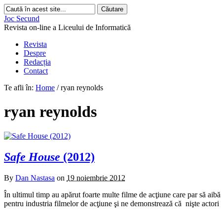
Joc Secund
Revista on-line a Liceului de Informatică
Revista
Despre
Redacția
Contact
Te afli în:
Home
/
ryan reynolds
ryan reynolds
Safe House
(2012)
By
Dan Nastasa
on
19 noiembrie 2012
În ultimul timp au apărut foarte multe filme de acţiune care par să aib
pentru industria filmelor de acţiune şi ne demonstrează că nişte actori 