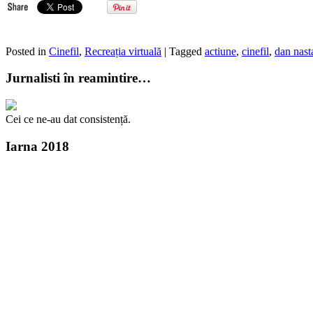
Posted in
Cinefil
,
Recreația virtuală
| Tagged
actiune
,
cinefil
,
dan nast
Jurnalisti în reamintire…
Cei ce ne-au dat consistență.
Iarna 2018