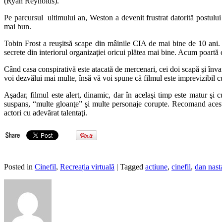
(Ryan Reynolds).
Pe parcursul ultimului an, Weston a devenit frustrat datorită postului 
mai bun.
Tobin Frost a reuşitsă scape din mâinile CIA de mai bine de 10 ani. 
secrete din interiorul organizaţiei oricui plătea mai bine. Acum poartă 
Când casa conspirativă este atacată de mercenari, cei doi scapă şi învaţ
voi dezvălui mai multe, însă vă voi spune că filmul este imprevizibil cu
Aşadar, filmul este alert, dinamic, dar în acelaşi timp este matur şi
suspans, “multe gloanţe” şi multe personaje corupte. Recomand acest fi
actori cu adevărat talentaţi.
Posted in
Cinefil
,
Recreația virtuală
| Tagged
actiune
,
cinefil
,
dan nast