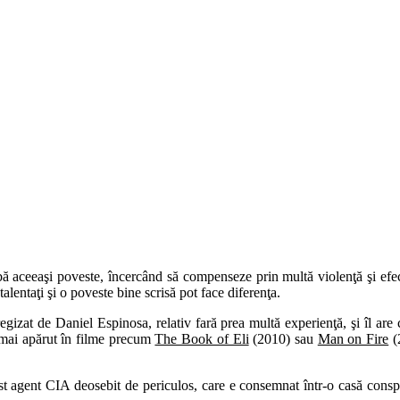
ibă aceeaşi poveste, încercând să compenseze prin multă violenţă şi efe
alentaţi şi o poveste bine scrisă pot face diferenţa.
izat de Daniel Espinosa, relativ fară prea multă experienţă, şi îl ar
 mai apărut în filme precum
The Book of Eli
(2010) sau
Man on Fire
(
t agent CIA deosebit de periculos, care e consemnat într-o casă consp