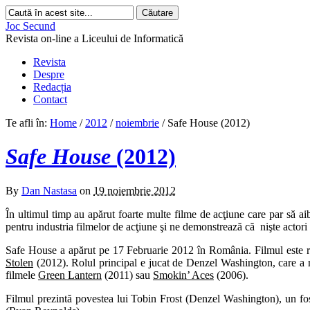
Joc Secund
Revista on-line a Liceului de Informatică
Revista
Despre
Redacția
Contact
Te afli în:
Home
/
2012
/
noiembrie
/
Safe House (2012)
Safe House
(2012)
By
Dan Nastasa
on
19 noiembrie 2012
În ultimul timp au apărut foarte multe filme de acţiune care par să a
pentru industria filmelor de acţiune şi ne demonstrează că nişte actori t
Safe House a apărut pe 17 Februarie 2012 în România. Filmul este reg
Stolen
(2012). Rolul principal e jucat de Denzel Washington, care a
filmele
Green Lantern
(2011) sau
Smokin
’
Aces
(2006).
Filmul prezintă povestea lui Tobin Frost (Denzel Washington), un fos