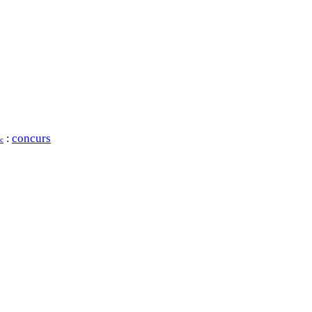
concurs
:
c