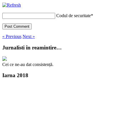
Codul de securitate
*
« Previous
Next »
Jurnalisti în reamintire…
Cei ce ne-au dat consistență.
Iarna 2018