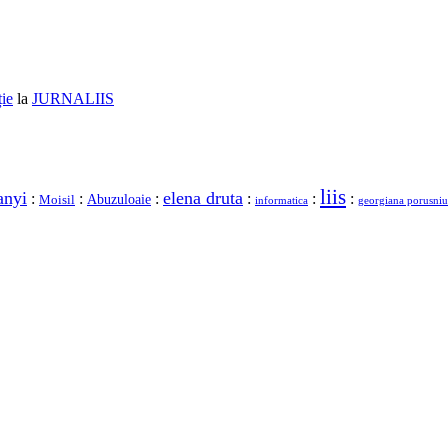
ție
la
JURNALIIS
liis
anyi
elena druta
:
:
:
:
:
:
Moisil
Abuzuloaie
georgiana porusniu
informatica