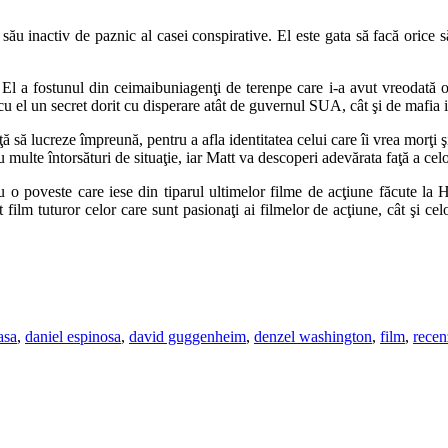
său inactiv de paznic al casei conspirative. El este gata să facă orice să
El a fostunul din ceimaibuniagenţi de terenpe care i-a avut vreodată o
cu el un secret dorit cu disperare atât de guvernul SUA, cât şi de mafia i
ă să lucreze împreună, pentru a afla identitatea celui care îi vrea morţi ş
 multe întorsături de situaţie, iar Matt va descoperi adevărata faţă a cel
 cu o poveste care iese din tiparul ultimelor filme de acţiune făcute l
lm tuturor celor care sunt pasionaţi ai filmelor de acţiune, cât şi cel
asa
,
daniel espinosa
,
david guggenheim
,
denzel washington
,
film
,
recen