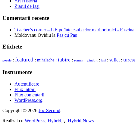
Art Historia
Ziarul de Iași
Comentarii recente
Teacher’s corner – UE pe înțelesul celor mari ori mici - Fascina
Moldovanu Ovidiu
la
Pas cu Pas
Etichete
featured
turcs
iubire
:
:
:
:
:
:
:
suflet
:
mihalache
roman
gânduri
poezie
iasi
Instrumente
Autentificare
Flux intrări
Flux comentarii
WordPress.org
Copyright © 2026
Joc Secund
.
Realizat cu
WordPress
,
Hybrid
, şi
Hybrid News
.