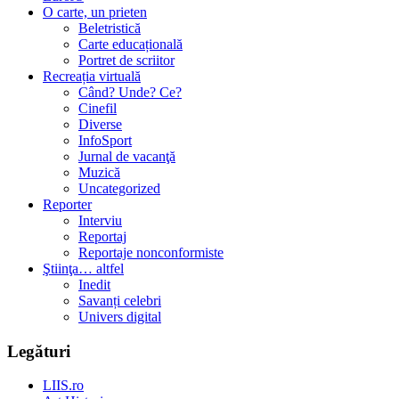
O carte, un prieten
Beletristică
Carte educațională
Portret de scriitor
Recreația virtuală
Când? Unde? Ce?
Cinefil
Diverse
InfoSport
Jurnal de vacanţă
Muzică
Uncategorized
Reporter
Interviu
Reportaj
Reportaje nonconformiste
Ştiinţa… altfel
Inedit
Savanți celebri
Univers digital
Legături
LIIS.ro