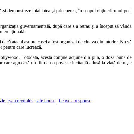
-şi demonstreze loialitatea şi priceperea, în scopul obţinerii unui post
rganizaţia guvernamentală, după care s-a retras şi a început să vândă
nternaţională.
i dacă atacul asupra casei a fost organizat de cineva din interior. Nu vă
or pentru care lucrează.
a Hollywood. Totodată, acesta conţine acţiune din plin, o doză bună de
or care agreează un film cu o poveste incitantă adusă la viaţă de nişte
zie
,
ryan reynolds
,
safe house
|
Leave a response