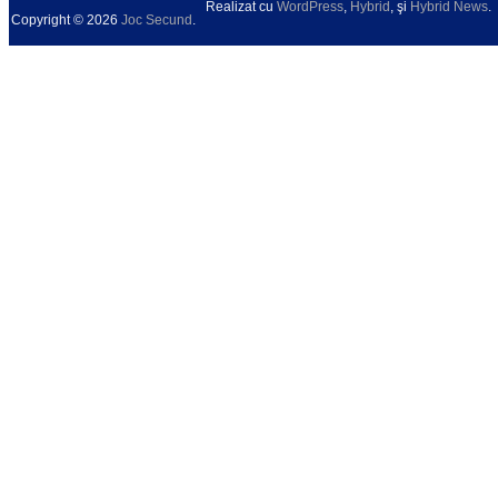
Realizat cu
WordPress
,
Hybrid
, şi
Hybrid News
.
Copyright © 2026
Joc Secund
.