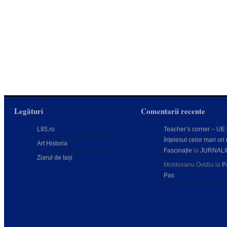
Legături
Comentarii recente
LIIS.ro
Teacher’s corner – UE
înțelesul celor mari ori 
Art Historia
Fascinație
la
JURNALI
Ziarul de Iași
Moldovanu Ovidiu
la
P
Pas