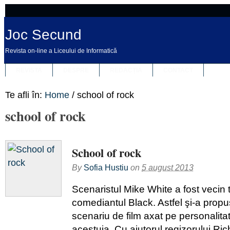
Joc Secund
Revista on-line a Liceului de Informatică
REVISTA
DESPRE
REDACȚIA
CONTACT
Te afli în:
Home
/
school of rock
school of rock
School of rock
By
Sofia Hustiu
on
5 august 2013
Scenaristul Mike White a fost vecin t
comediantul Black. Astfel şi-a propu
scenariu de film axat pe personalit
acestuia. Cu ajutorul regizorului Ric