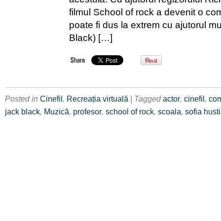
filmul School of rock a devenit o co
poate fi dus la extrem cu ajutorul m
Black) […]
Posted in
Cinefil
,
Recreația virtuală
| Tagged
actor
,
cinefil
,
co
jack black
,
Muzică
,
profesor
,
school of rock
,
scoala
,
sofia hust