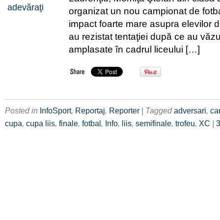
organizat un nou campionat de fotba
impact foarte mare asupra elevilor d
au rezistat tentaţiei după ce au văzu
amplasate în cadrul liceului […]
Posted in
InfoSport
,
Reportaj
,
Reporter
| Tagged
adversari
,
ca
cupa
,
cupa liis
,
finale
,
fotbal
,
Info
,
liis
,
semifinale
,
trofeu
,
XC
|