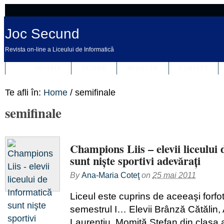
Joc Secund
Revista on-line a Liceului de Informatică
REVISTA
DESPRE
REDACȚIA
CONTACT
Te afli în:
Home
/
semifinale
semifinale
Champions Liis – elevii liceului
sunt nişte sportivi adevăraţi
By
Ana-Maria Coteţ
on
25 mai 2011
Liceul este cuprins de aceeaşi forfot
semestrul I… Elevii Brânză Cătălin,
Laurenţiu, Momiţă Ştefan din clasa 