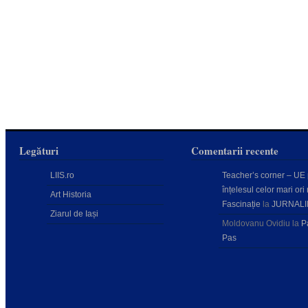
Legături
Comentarii recente
LIIS.ro
Teacher’s corner – UE
înțelesul celor mari ori 
Art Historia
Fascinație
la
JURNALI
Ziarul de Iași
Moldovanu Ovidiu
la
P
Pas