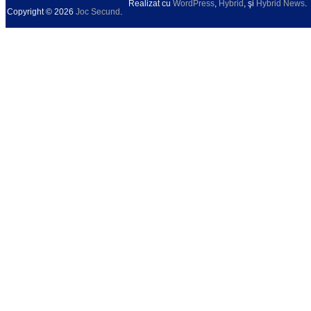
Realizat cu
WordPress
,
Hybrid
, şi
Hybrid News
.
Copyright © 2026
Joc Secund
.