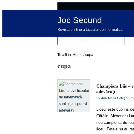
Joc Secund
Revista on-line a Liceului de Informatică
REVISTA
DESPRE
R
Te afli în:
Home
/
cupa
cupa
Champions Liis – el
adevăraţi
By
Ana-Maria Coteţ
on
25
Liceul este cuprins d
Cătălin, Alexandru La
nou campionat de fotb
liceu. Fetele nu au re