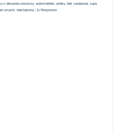
gged
alexandru losonczy
,
andrei bidirliu
,
arbitru
,
bidi
,
campionat
,
cupa
,
an ursachi
,
vlad batranu
|
11 Responses