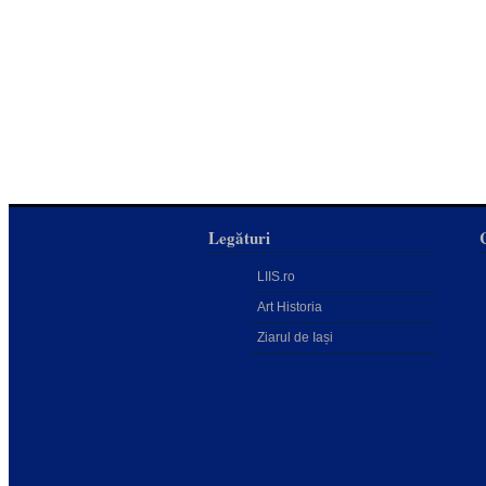
Legături
LIIS.ro
Art Historia
Ziarul de Iași