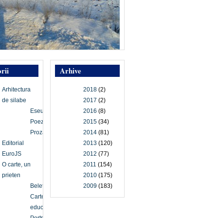
rii
Arhive
Arhitectura
2018
(2)
de silabe
2017
(2)
Eseu
2016
(8)
Poezie
2015
(34)
Proză
2014
(81)
Editorial
2013
(120)
EuroJS
2012
(77)
O carte, un
2011
(154)
prieten
2010
(175)
Beletristică
2009
(183)
Carte
educațională