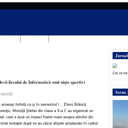
EDACȚIA
CONTACT
Jurnal
Cei ce ne
evii liceului de Informatică sunt nişte sportivi
Iarna 
 mai 2011
e aceeaşi forfotă ca şi în semestrul I… Elevii Brânză
urenţiu, Momiţă Ştefan din clasa a X-a C au organizat un
al, care a avut un impact foarte mare asupra elevilor din
zistat tentaţiei după ce au văzut afişele amplasate în cadrul