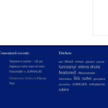
Comentarii recente
Etichete
Teacher’s corner – UE pe
Moisil
:
:
roman
:
:
:
iasi
gânduri
poezie
turcsanyi
elena druta
înțelesul celor mari ori mici -
:
:
Fascinație
la
JURNALIIS
featured
Abuzuloaie
:
:
liis
suflet
Moldovanu Ovidiu
la
Pas cu
:
:
:
informatica
georgiana
concurs
Pas
mihalache
:
:
:
porusniuc
iubire