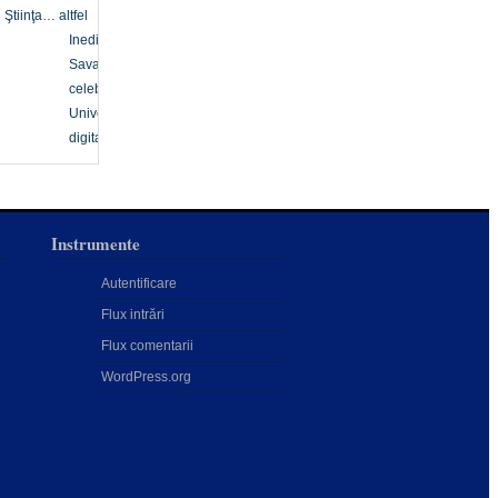
Ştiinţa… altfel
Inedit
Savanți
celebri
Univers
digital
Instrumente
Autentificare
Flux intrări
Flux comentarii
WordPress.org