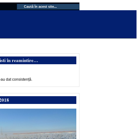
isti în reamintire…
-au dat consistență.
2018