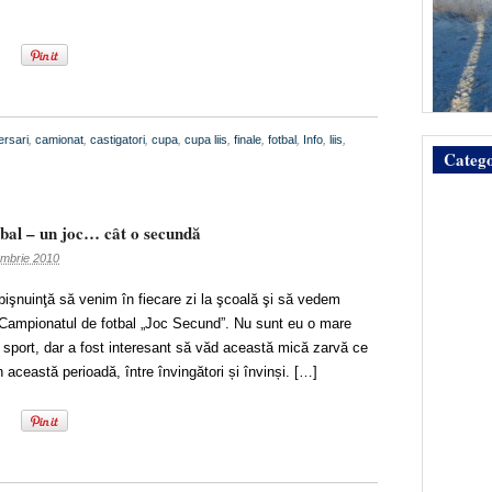
ersari
,
camionat
,
castigatori
,
cupa
,
cupa liis
,
finale
,
fotbal
,
Info
,
liis
,
Catego
bal – un joc… cât o secundă
embrie 2010
bişnuinţă să venim în fiecare zi la şcoală şi să vedem
 Campionatul de fotbal „Joc Secund”. Nu sunt eu o mare
 sport, dar a fost interesant să văd această mică zarvă ce
 această perioadă, între învingători și învinși. […]