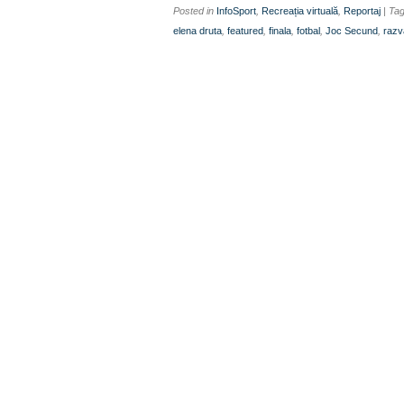
Posted in
InfoSport
,
Recreația virtuală
,
Reportaj
| Ta
elena druta
,
featured
,
finala
,
fotbal
,
Joc Secund
,
razv