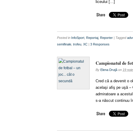
liceului […]
Posted in
InfoSport
,
Reportaj
,
Reporter
| Tagged
adv
semifinale
,
trofeu
,
XC
|
3 Responses
Campionatul de fot
By
Elena Druţă
on
19 noi
Cred că a devenit o o
acelaşi afiş pe uşă –
admiratoare a acestul
s-a născut continuu în