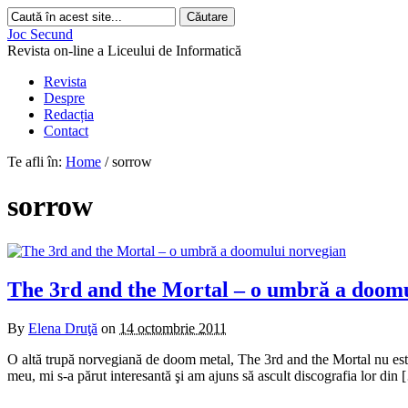
Joc Secund
Revista on-line a Liceului de Informatică
Revista
Despre
Redacția
Contact
Te afli în:
Home
/
sorrow
sorrow
The 3rd and the Mortal – o umbră a doom
By
Elena Druţă
on
14 octombrie 2011
O altă trupă norvegiană de doom metal, The 3rd and the Mortal nu este f
meu, mi s-a părut interesantă şi am ajuns să ascult discografia lor din