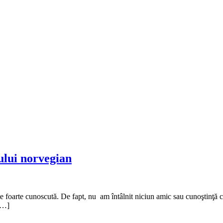
ului norvegian
oarte cunoscută. De fapt, nu am întâlnit niciun amic sau cunoştinţă care 
 […]