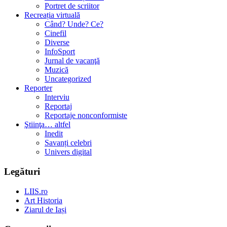
Portret de scriitor
Recreația virtuală
Când? Unde? Ce?
Cinefil
Diverse
InfoSport
Jurnal de vacanţă
Muzică
Uncategorized
Reporter
Interviu
Reportaj
Reportaje nonconformiste
Ştiinţa… altfel
Inedit
Savanți celebri
Univers digital
Legături
LIIS.ro
Art Historia
Ziarul de Iași