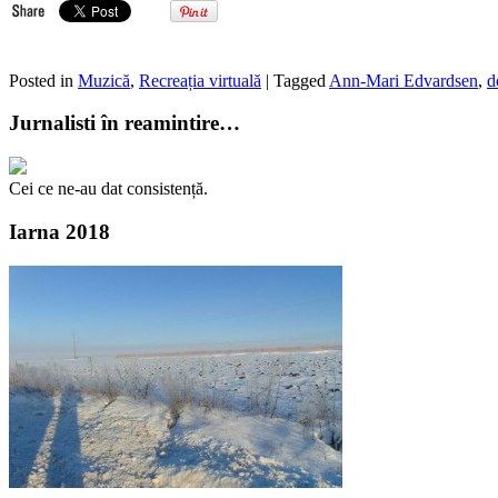
Posted in
Muzică
,
Recreația virtuală
| Tagged
Ann-Mari Edvardsen
,
d
Jurnalisti în reamintire…
Cei ce ne-au dat consistență.
Iarna 2018