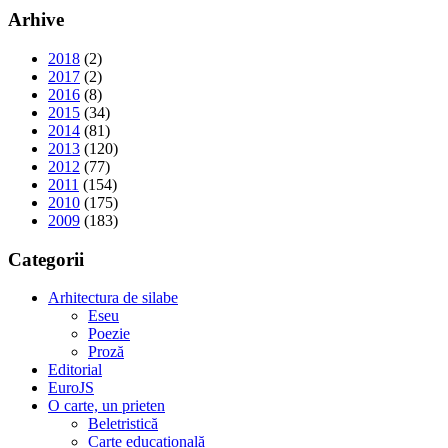
Arhive
2018
(2)
2017
(2)
2016
(8)
2015
(34)
2014
(81)
2013
(120)
2012
(77)
2011
(154)
2010
(175)
2009
(183)
Categorii
Arhitectura de silabe
Eseu
Poezie
Proză
Editorial
EuroJS
O carte, un prieten
Beletristică
Carte educațională