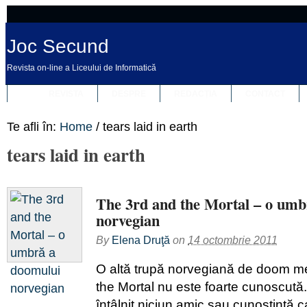
Joc Secund
Revista on-line a Liceului de Informatică
REVISTA
DESPRE
REDACȚIA
CONTACT
Te afli în:
Home
/
tears laid in earth
tears laid in earth
The 3rd and the Mortal – o umb
norvegian
By
Elena Druţă
on
14 octombrie 2011
O altă trupă norvegiană de doom me
the Mortal nu este foarte cunoscută
întâlnit niciun amic sau cunoştinţă c