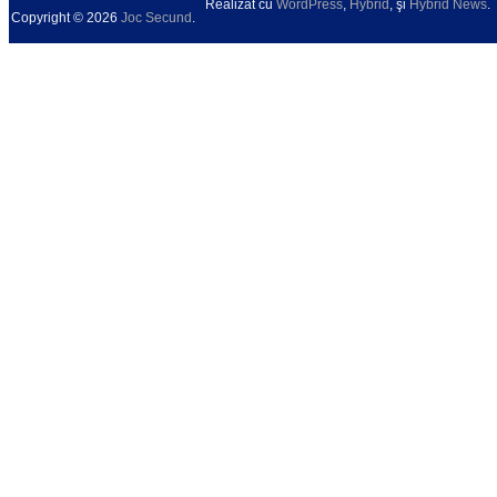
Realizat cu
WordPress
,
Hybrid
, şi
Hybrid News
.
Copyright © 2026
Joc Secund
.