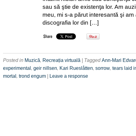
sau să ştie de existenţa lor. Am auzit
meu, mi s-a părut interesantă şi am 
discografia lor din […]
Posted in
Muzică
,
Recreația virtuală
| Tagged
Ann-Mari Edva
experimental
,
geir nillsen
,
Kari Rueslåtten
,
sorrow
,
tears laid i
mortal
,
trond engum
|
Leave a response