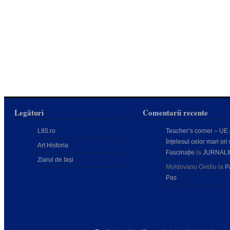
Legături
Comentarii recente
LIIS.ro
Teacher’s corner – UE
înțelesul celor mari ori 
Art Historia
Fascinație
la
JURNALI
Ziarul de Iași
Moldovanu Ovidiu
la
P
Pas