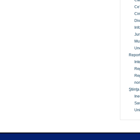
Câ
Ce
Cin
Div
Inf
Jur
Mu
Un
Report
Int
Rep
Rep
non
Ştiinţa
Ine
Sav
Uni