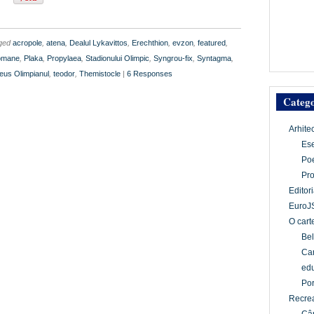
gged
acropole
,
atena
,
Dealul Lykavittos
,
Erechthion
,
evzon
,
featured
,
omane
,
Plaka
,
Propylaea
,
Stadionului Olimpic
,
Syngrou-fix
,
Syntagma
,
Zeus Olimpianul
,
teodor
,
Themistocle
|
6 Responses
Catego
Arhite
Es
Po
Pr
Editori
EuroJ
O cart
Bel
Car
edu
Por
Recrea