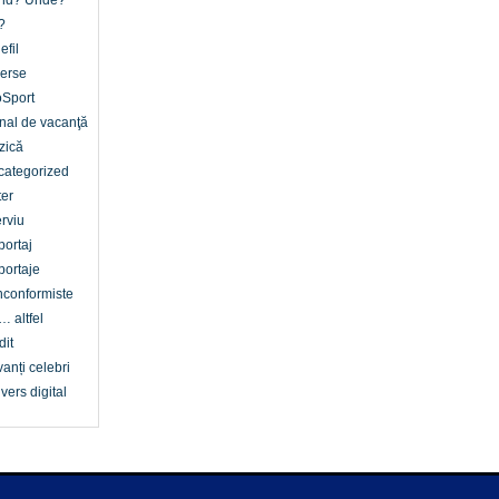
nd? Unde?
?
efil
erse
oSport
nal de vacanţă
zică
categorized
er
erviu
ortaj
ortaje
conformiste
… altfel
dit
anți celebri
vers digital