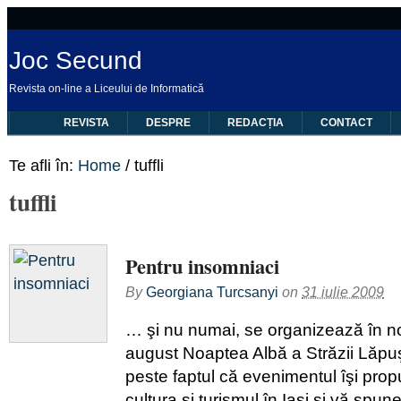
Joc Secund
Revista on-line a Liceului de Informatică
REVISTA
DESPRE
REDACȚIA
CONTACT
Te afli în:
Home
/
tuffli
tuffli
Pentru insomniaci
By
Georgiana Turcsanyi
on
31 iulie 2009
… şi nu numai, se organizează în n
august Noaptea Albă a Străzii Lăp
peste faptul că evenimentul îşi pr
cultura şi turismul în Iaşi şi vă spu