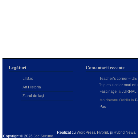
Legături
Comentarii recente
LIIS.ro
Teacher’s corner – UE
înțelesul celor mari ori 
Art Historia
Fascinație
la
JURNALI
Ziarul de Iași
Moldovanu Ovidiu
la
P
Pas
Realizat cu
WordPress
,
Hybrid
, şi
Hybrid News
.
Copyright © 2026
Joc Secund
.