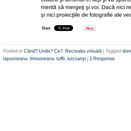
merită să mergeţi şi voi. Dacă nici re
şi nici proiecţiile de fotografie ale ve
Posted in
Când? Unde? Ce?
,
Recreația virtuală
| Tagged
don
lapusneanu
,
timisoreana
,
tuffli
,
turcsanyi
|
1 Response