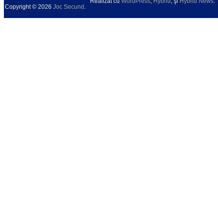
Realizat cu
WordPress
,
Hybrid
, şi
Hybrid News
.
Copyright © 2026
Joc Secund
.