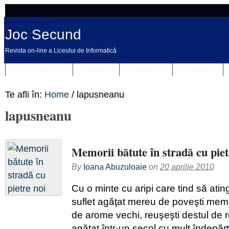
Joc Secund
Revista on-line a Liceului de Informatică
REVISTA
DESPRE
REDACȚIA
CONTACT
Te afli în:
Home
/
lapusneanu
lapusneanu
Memorii bătute în stradă cu piet
By
Ioana Abuzuloaie
on
20 aprilie 2010
Cu o minte cu aripi care tind să atin
suflet agăţat mereu de poveşti memor
de arome vechi, reuşeşti destul de 
agăţat într-un secol cu mult îndepărt