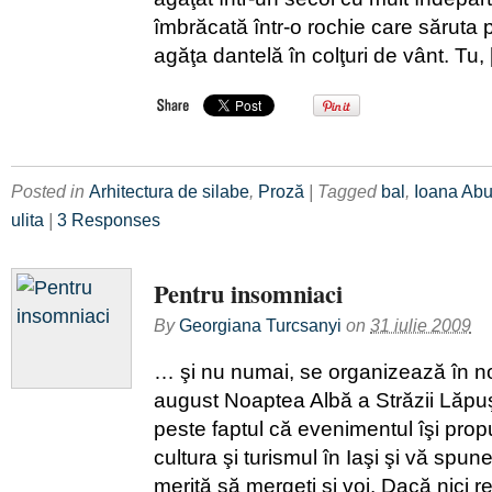
îmbrăcată într-o rochie care săruta p
agăţa dantelă în colţuri de vânt. Tu,
Posted in
Arhitectura de silabe
,
Proză
| Tagged
bal
,
Ioana Abu
ulita
|
3 Responses
Pentru insomniaci
By
Georgiana Turcsanyi
on
31 iulie 2009
… şi nu numai, se organizează în n
august Noaptea Albă a Străzii Lăp
peste faptul că evenimentul îşi pr
cultura şi turismul în Iaşi şi vă spu
merită să mergeţi şi voi. Dacă nici re