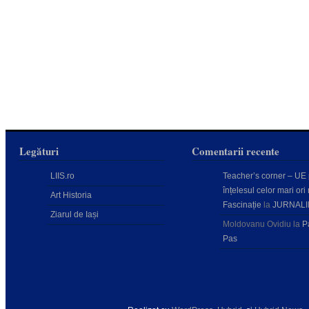
Legături
Comentarii recente
LIIS.ro
Teacher’s corner – UE
înțelesul celor mari ori 
Art Historia
Fascinație
la
JURNALI
Ziarul de Iași
Moldovanu Ovidiu
la
P
Pas