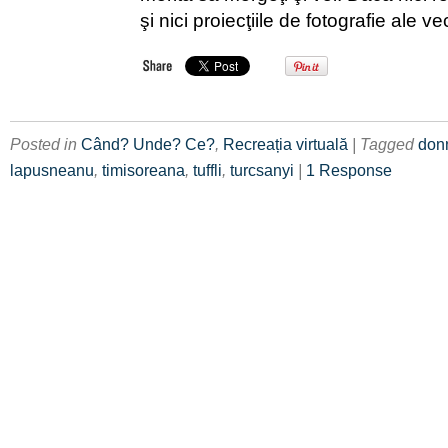
şi nici proiecţiile de fotografie ale ve
Posted in
Când? Unde? Ce?
,
Recreația virtuală
| Tagged
don
lapusneanu
,
timisoreana
,
tuffli
,
turcsanyi
|
1 Response